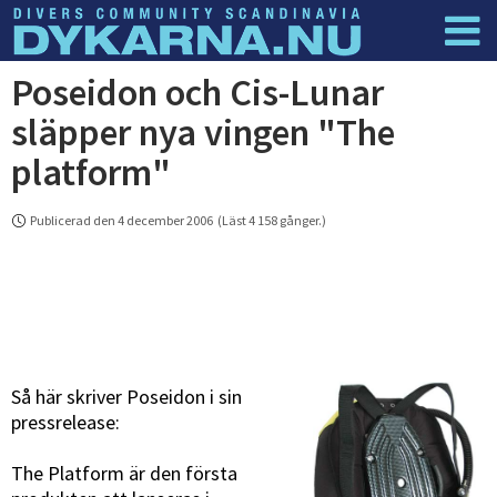
Poseidon och Cis-Lunar
Dyknyheter
Logga in
släpper nya vingen "The
platform"
Publicerad den 4 december 2006 (Läst 4 158 gånger.)
Så här skriver Poseidon i sin
pressrelease:
The Platform är den första