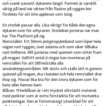
och svank oavsett dykarens längd. Formen är särskilt
viktig på land när vikten från flaskor på ryggen bör
fördelas för att inte upplevas som tung.
En storlek passar alla. Lika viktigt för både den egna
dykaren som för uthyraren. Storleken justeras när man
har The Platform på sig.
Remstället. Ett 50mm polypropylenband som löper hela
vägen runt ryggen, över axlarna och som viker tillbaka
runt höfterna. Allt justeras med spännet som sitter fram
på magen. Valfritt antal d-ringar kan monteras på
remstället för att tillfredställa alla
användningsområden. Allt sköts och ställs lätt in genom
spännet på magen, dra i banden och hela remstället drar
ihop sig. Passar lika bra för den stora dykaren som för
hans eller hennes barn.
Blåsan. Ytterblåsan är i ett mycket slitstarkt material
med punkter som är extra förstärkta för att motverka
punkteringar. Den är formmässigt utvecklad för att