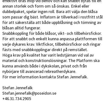
effektivt dras ihop vid behov och kan snabbt bytas till en
annan storlek och form om så önskas. Enkel eller
dubbelpaket, spelar ingen roll. Bara att välja den blåsa
som passar dig bäst. Inflatorn är tillverkad i rostfritt stål
för att säkerställa att både uppblåsning och tömning av
blåsan alltid fungerar.
Snabbkoppling för både blåsor, vikt- och tillbehörsfickor.
För att snabbt och enkelt kunna anpassa plattformen till
varje dykares krav. Viktfickor, tillbehörsfickor och ringar
fästs med snabbkopplingar direkt på remstället.
Höga krav på kvalitet har varit ledstjärnan vid val av
material och konstruktionslösningar. The Platform ska
kunna används både i dykskolan, privat och från
nybörjare till avancerad rebreatherdykare.
För mer information kontakta Stefan Jennefalk.
Stefan Jennefalk
Stefan.jennefalk@poseidon.se
+46.31.734.2905