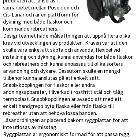
produkten att lanseras i
samarbetet mellan Poseidon och
Cis-Lunar och är en plattform för
dykning med både flaskor och
kommande rebreathers.
Designteamet hade målsättningen att uppnå flera olika
krav vid utvecklingen av produkten. Kraven var att den
skulle vara enkel att sköta och använda, flexibel vid
inställning och dykning, kunna användas för både flaskor
och rebreathers och kunna anpassas till olika sorters
användning och dykare. Dessutom skulle en mängd
tillbehör kunna anslutas på ett enkelt sätt.
Snabb-kopplingen för flaskor eller andra
andningsapparater, tillverkad i rostfritt stål och tålig
termoplast. Snabbkopplingen är avsedd att med ett
enkelt handgrepp byta flaska eller från flaska till
rebreather utan att behöva lossa banden.
Låsanordningen är placerad bakom ryggplattan för att
inte utlösas av misstag.
Ryggplattan är ergonomiskt formad för att passa rygg