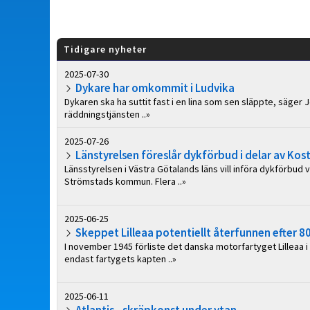
Tidigare nyheter
2025-07-30
Dykare har omkommit i Ludvika
Dykaren ska ha suttit fast i en lina som sen släppte, säge
räddningstjänsten ..»
2025-07-26
Länstyrelsen föreslår dykförbud i delar av Kos
Länsstyrelsen i Västra Götalands läns vill införa dykförbud v
Strömstads kommun. Flera ..»
2025-06-25
Skeppet Lilleaa potentiellt återfunnen efter 80
I november 1945 förliste det danska motorfartyget Lilleaa
endast fartygets kapten ..»
2025-06-11