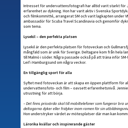
Intresset för undervattensfotografi har alltid varit starkt för
erfarenhet av dykning. Hon har varit aktiv i Svenska Sportd
och filmkommitté, arrangerat SM och varit lagkapten under VM
ambassadör för Scuba Travel Scandinavia och genomför dykr
som tema.
Lysekil – den perfekta platsen
Lysekil är den perfekta platsen för fotoveckan och Gullmarsf
mångfald som är unik för Sverige. Deltagare kom från hela lan
till Malmö i söder. Några passade också på att träna inför SM-f
Leif i Hamburgsund om några veckor.
En tillgänglig sport för alla
Syftet med fotoveckan är att skapa en öppen plattform för al
undervattensfoto- och film – oavsett erfarenhetsnivå. Jenni
utrustning för att börja.
– Det finns prisvärda skal till mobiltelefoner som fungerar bra u
deltagarna dyker eller fridyker inom ramen för sin utbildningsn
Hon understryker värdet av mötesplatser där man kan komm
Lärorika kvällar och inspirerande gäster