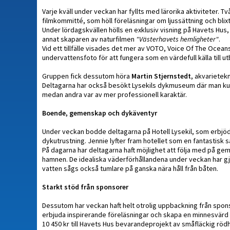
Varje kväll under veckan har fyllts med lärorika aktiviteter. 
filmkommitté, som höll föreläsningar om ljussättning och blix
Under lördagskvällen hölls en exklusiv visning på Havets Hus,
annat skaparen av naturfilmen
"Västerhavets hemligheter"
.
Vid ett tillfälle visades det mer av VOTO, Voice Of The Ocean
undervattensfoto för att fungera som en värdefull källa till u
Gruppen fick dessutom höra
Martin Stjernstedt
, akvarietek
Deltagarna har också besökt Lysekils dykmuseum där man k
medan andra var av mer professionell karaktär.
Boende, gemenskap och dykäventyr
Under veckan bodde deltagarna på Hotell Lysekil, som erbj
dykutrustning. Jennie lyfter fram hotellet som en fantastis
På dagarna har deltagarna haft möjlighet att följa med på ge
hamnen. De idealiska väderförhållandena under veckan har gj
vatten sågs också tumlare på ganska nära håll från båten.
Starkt stöd från sponsorer
Dessutom har veckan haft helt otrolig uppbackning från spons
erbjuda inspirerande föreläsningar och skapa en minnesvärd
10 450 kr till Havets Hus bevarandeprojekt av småfläckig rödh