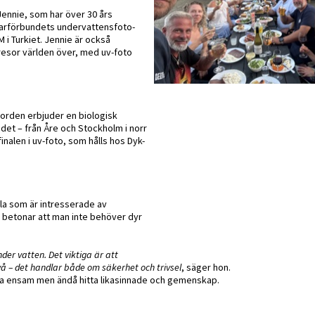
 Jennie, som har över 30 års
ykarförbundets undervattensfoto-
 i Turkiet. Jennie är också
esor världen över, med uv-foto
jorden erbjuder en biologisk
det – från Åre och Stockholm i norr
inalen i uv-foto, som hålls hos Dyk-
la som är intresserade av
e betonar att man inte behöver dyr
nder vatten. Det viktiga är att
ivå – det handlar både om säkerhet och trivsel
, säger hon.
a ensam men ändå hitta likasinnade och gemenskap.