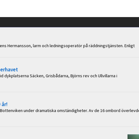
r Jens Hermansson, larm och ledningsoperatör på räddningstjänsten. Enligt
terhavet
id dykplatserna Säcken, Grisbådarna, Björns rev och Ullvillarna i
 år!
 i Bottenviken under dramatiska omständigheter. Av de 16 ombord överlevd