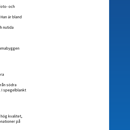
oto- och
 Han är bland
ch nutida
hemmabyggen
era
från södra
 I spegelblankt
hög kvalitet,
onationer på