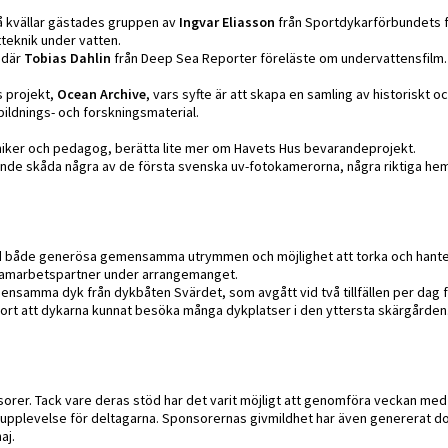
Två kvällar gästades gruppen av
Ingvar Eliasson
från Sportdykarförbundets f
tteknik under vatten.
 där
Tobias Dahlin
från Deep Sea Reporter föreläste om undervattensfilm.
s projekt,
Ocean Archive
, vars syfte är att skapa en samling av historiskt o
tbildnings- och forskningsmaterial.
niker och pedagog, berätta lite mer om Havets Hus bevarandeprojekt.
unde skåda några av de första svenska uv-fotokamerorna, några riktiga 
öd både generösa gemensamma utrymmen och möjlighet att torka och hant
k samarbetspartner under arrangemanget.
mensamma dyk från dykbåten Svärdet, som avgått vid två tillfällen per dag 
ort att dykarna kunnat besöka många dykplatser i den yttersta skärgården.
orer. Tack vare deras stöd har det varit möjligt att genomföra veckan med 
 upplevelse för deltagarna. Sponsorernas givmildhet har även genererat d
aj.