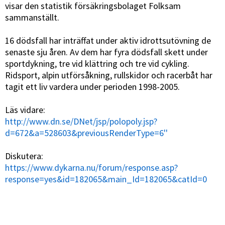
visar den statistik försäkringsbolaget Folksam
sammanställt.
16 dödsfall har inträffat under aktiv idrottsutövning de
senaste sju åren. Av dem har fyra dödsfall skett under
sportdykning, tre vid klättring och tre vid cykling.
Ridsport, alpin utförsåkning, rullskidor och racerbåt har
tagit ett liv vardera under perioden 1998-2005.
Läs vidare:
http://www.dn.se/DNet/jsp/polopoly.jsp?
d=672&a=528603&previousRenderType=6''
Diskutera:
https://www.dykarna.nu/forum/response.asp?
response=yes&id=182065&main_Id=182065&catId=0