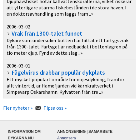
Djuphavsfisket hotar kallvattenskorallerna, vilket riskerar
att ytterligare utarma fiskebestånden i de stora haven. I
en doktorsavhandling som läggs fram ..»
2006-03-02
Vrak från 1300-talet funnet
Dykare som undersöker botten har hittat ett fartygsvrak
från 1300-talet. Fartyget är nedbäddat i bottenlagren på
tio meter djup. Fynd av detta slag ..»
2006-03-01
Fågelvirus drabbar populär dykplats
Ett mycket populärt område för nöjesdykning, framför
allt vintertid, är Hamefjärden vid kärnkraftverket i
Simpevarp Oskarshamn. Kylvatten från tre ..»
Fler nyheter »
Tipsa oss »
INFORMATION OM
ANNONSERING | SAMARBETE
DYKARNA.NU
Annonsera