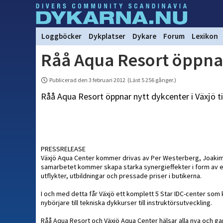
Loggböcker
Dykplatser
Dykare
Forum
Lexikon
Råå Aqua Resort öppnar
Publicerad den 3 februari 2012 (Läst 5 256 gånger.)
Råå Aqua Resort öppnar nytt dykcenter i Växjö 
PRESSRELEASE
Växjö Aqua Center kommer drivas av Per Westerberg, Joakim 
samarbetet kommer skapa starka synergieffekter i form av et
utflykter, utbildningar och pressade priser i butikerna.
I och med detta får Växjö ett komplett 5 Star IDC-center som
nybörjare till tekniska dykkurser till instruktörsutveckling.
Råå Aqua Resort och Växjö Aqua Center hälsar alla nya och g