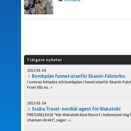
Tidigare nyheter
2012-01-24
Bombplan funnet utanför Skanör-Falsterbo
I somras hittades ett bombplan i havet utanför Skanör-Falst
Fram tills nu ..»
2012-01-24
Scuba Travel- nordisk agent för Wakatobi
PRESSRELEASE "När Wakatobi Dive Resort i Indonesien tog kon
chansen direkt", säger ..»