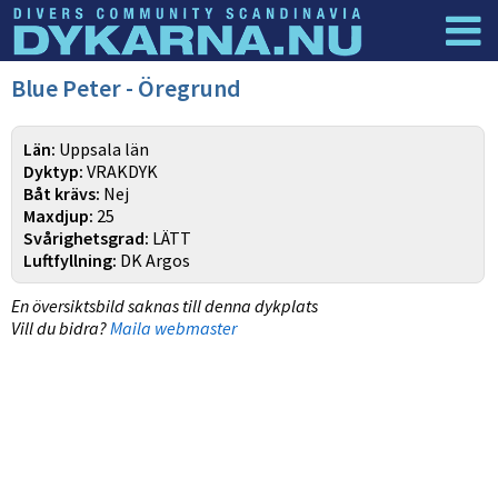
Dyknyheter
Logga in
Blue Peter - Öregrund
Län:
Uppsala län
Dyktyp:
VRAKDYK
Båt krävs:
Nej
Maxdjup:
25
Svårighetsgrad:
LÄTT
Luftfyllning:
DK Argos
En översiktsbild saknas till denna dykplats
Vill du bidra?
Maila webmaster