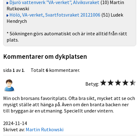
Djurö vattenverk "VA-verket", Alviksvraket
(10) Martin
Rutkowski
Hölö, VA-verket, Svartfotsvraket 20121006
(51) Ludek
Hendrych
* Sökningen görs automatiskt och är inte alltid från rätt
plats.
Kommentarer om dykplatsen
sida
1
av
1
. Totalt
6
kommentarer.
Betyg:
Min och brorsans favoritplats. Ofta bra sikt, mycket att se och
mysigt ställe att hänga på. Även om den branta backen ner
till bryggan är en utmaning. Speciellt under vintern.
2024-11-14
Skrivet av:
Martin Rutkowski