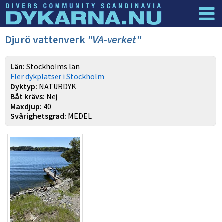
Dyknyheter
Logga in
Djurö vattenverk
"VA-verket"
Län:
Stockholms län
Fler dykplatser i Stockholm
Dyktyp:
NATURDYK
Båt krävs:
Nej
Maxdjup:
40
Svårighetsgrad:
MEDEL