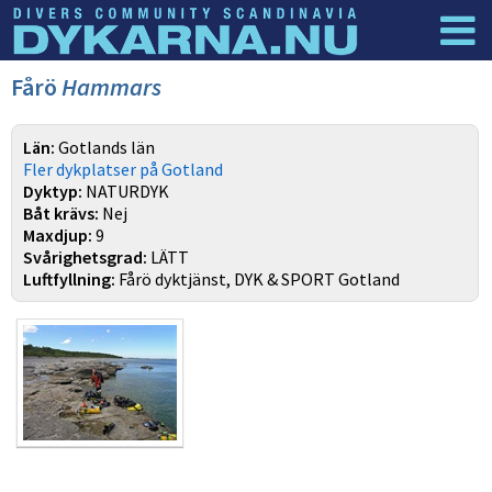
Dyknyheter
Logga in
Fårö
Hammars
Län:
Gotlands län
Fler dykplatser på Gotland
Dyktyp:
NATURDYK
Båt krävs:
Nej
Maxdjup:
9
Svårighetsgrad:
LÄTT
Luftfyllning:
Fårö dyktjänst, DYK & SPORT Gotland