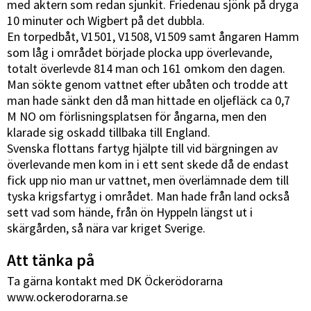
med aktern som redan sjunkit. Friedenau sjönk på dryga
10 minuter och Wigbert på det dubbla.
En torpedbåt, V1501, V1508, V1509 samt ångaren Hamm
som låg i området började plocka upp överlevande,
totalt överlevde 814 man och 161 omkom den dagen.
Man sökte genom vattnet efter ubåten och trodde att
man hade sänkt den då man hittade en oljefläck ca 0,7
M NO om förlisningsplatsen för ångarna, men den
klarade sig oskadd tillbaka till England.
Svenska flottans fartyg hjälpte till vid bärgningen av
överlevande men kom in i ett sent skede då de endast
fick upp nio man ur vattnet, men överlämnade dem till
tyska krigsfartyg i området. Man hade från land också
sett vad som hände, från ön Hyppeln längst ut i
skärgården, så nära var kriget Sverige.
Att tänka på
Ta gärna kontakt med DK Öckerödorarna
www.ockerodorarna.se