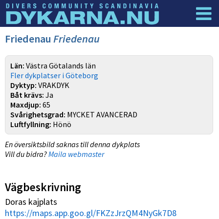
Dyknyheter
Logga in
Friedenau
Friedenau
Län:
Västra Götalands län
Fler dykplatser i Göteborg
Dyktyp:
VRAKDYK
Båt krävs:
Ja
Maxdjup:
65
Svårighetsgrad:
MYCKET AVANCERAD
Luftfyllning:
Hönö
En översiktsbild saknas till denna dykplats
Vill du bidra?
Maila webmaster
Vägbeskrivning
Doras kajplats
https://maps.app.goo.gl/FKZzJrzQM4NyGk7D8