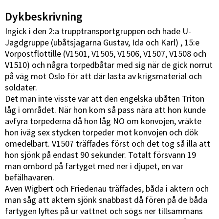
Dykbeskrivning
Ingick i den 2:a trupptransportgruppen och hade U-
Jagdgruppe (ubåtsjagarna Gustav, Ida och Karl) , 15:e
Vorpostflottille (V1501, V1505, V1506, V1507, V1508 och
V1510) och några torpedbåtar med sig när de gick norrut
på väg mot Oslo för att där lasta av krigsmaterial och
soldater.
Det man inte visste var att den engelska ubåten Triton
låg i området. När hon kom så pass nära att hon kunde
avfyra torpederna då hon låg NO om konvojen, vräkte
hon iväg sex stycken torpeder mot konvojen och dök
omedelbart. V1507 träffades först och det tog så illa att
hon sjönk på endast 90 sekunder. Totalt försvann 19
man ombord på fartyget med ner i djupet, en var
befälhavaren.
Även Wigbert och Friedenau träffades, båda i aktern och
man såg att aktern sjönk snabbast då fören på de båda
fartygen lyftes på ur vattnet och sögs ner tillsammans