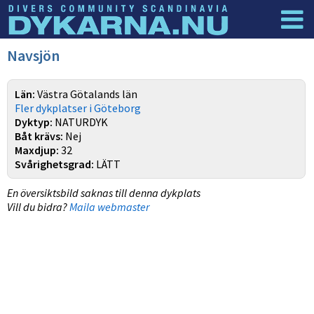
Dyknyheter
Logga in
Navsjön
Län:
Västra Götalands län
Fler dykplatser i Göteborg
Dyktyp:
NATURDYK
Båt krävs:
Nej
Maxdjup:
32
Svårighetsgrad:
LÄTT
En översiktsbild saknas till denna dykplats
Vill du bidra?
Maila webmaster