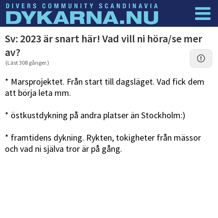
Dyknyheter
Logga in
Sv: 2023 är snart här! Vad vill ni höra/se mer
av?
(Läst 308 gånger.)
* Marsprojektet. Från start till dagsläget. Vad fick dem
att börja leta mm.
* östkustdykning på andra platser än Stockholm:)
* framtidens dykning. Rykten, tokigheter från mässor
och vad ni själva tror är på gång.