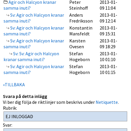
Agir och Halcyon kranar
Peter
2013-01-
samma inuti?
Steinhoff
09 11:04
Sv: Agir och Halcyon kranar
Anders
2013-01-
samma inuti?
Fredriksson
09 12:14
Sv: Agir och Halcyon kranar
Konstantin
2013-01-
samma inuti?
Mansfeldt
09 15:31
Sv: Agir och Halcyon kranar
Karsten
2013-01-
samma inuti?
Ovesen
09 18:29
Sv: Sv: Agir och Halcyon
Stefan
2013-01-
kranar samma inuti?
Hogeborn
10 01:10
Sv: Agir och Halcyon kranar
Stefan
2013-01-
samma inuti?
Hogeborn
10 01:15
«TILLBAKA
Svara på detta inlägg
Vi ber dig följa de riktlinjer som beskrivs under
Netiquette
.
Rubrik:
Svar: