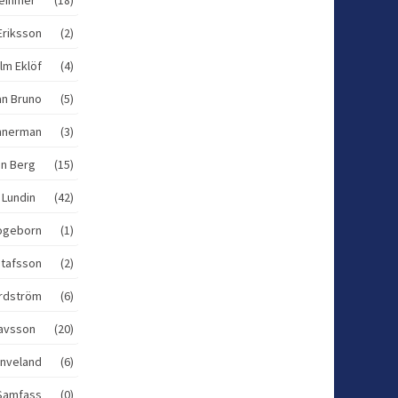
Eriksson (2)
elm Eklöf (4)
han Bruno (5)
annerman (3)
an Berg (15)
e Lundin (42)
Hogeborn (1)
stafsson (2)
ordström (6)
tavsson (20)
Anveland (6)
 Samfass (0)