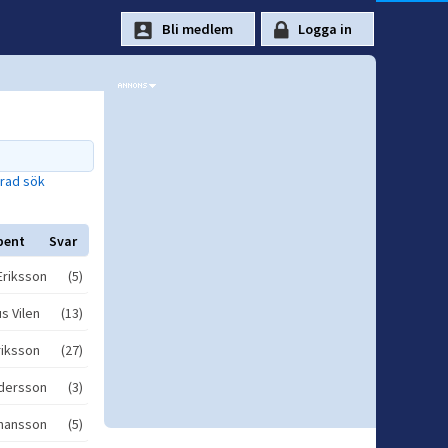
rad sök
ibent Svar
Eriksson (5)
s Vilen (13)
riksson (27)
Andersson (3)
ohansson (5)