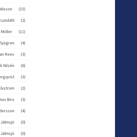
Nilsson (15)
n Lundahl (2)
 Möller (11)
d Sjögren (4)
an Rees (3)
ik Nilzén (6)
ergqvist (3)
s Ekström (2)
nus Biro (3)
dersson (4)
 Jälmsjö (0)
 Jälmsjö (0)