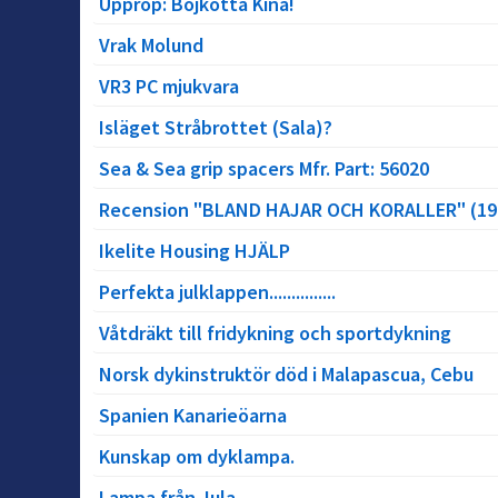
Upprop: Bojkotta Kina!
Vrak Molund
VR3 PC mjukvara
Isläget Stråbrottet (Sala)?
Sea & Sea grip spacers Mfr. Part: 56020
Recension "BLAND HAJAR OCH KORALLER" (19
Ikelite Housing HJÄLP
Perfekta julklappen...............
Våtdräkt till fridykning och sportdykning
Norsk dykinstruktör död i Malapascua, Cebu
Spanien Kanarieöarna
Kunskap om dyklampa.
Lampa från Jula