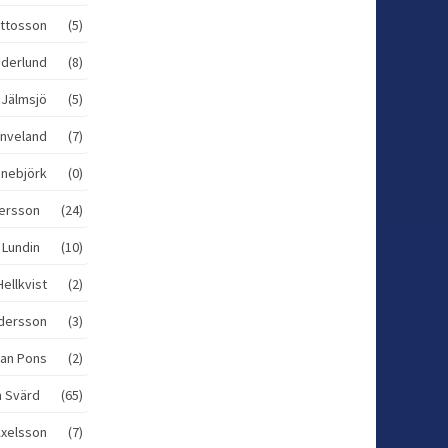
Ottosson (5)
Söderlund (8)
 Jälmsjö (5)
Anveland (7)
nnebjörk (0)
ndersson (24)
e Lundin (10)
 Hellkvist (2)
ndersson (3)
Jan Pons (2)
an Svärd (65)
Axelsson (7)