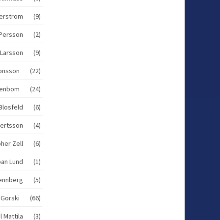
llerström (9)
r Persson (2)
d Larsson (9)
 Jonsson (22)
Stenbom (24)
 Blosfeld (6)
bertsson (4)
pher Zell (6)
ban Lund (1)
ennberg (5)
i Gorski (66)
l Mattila (3)