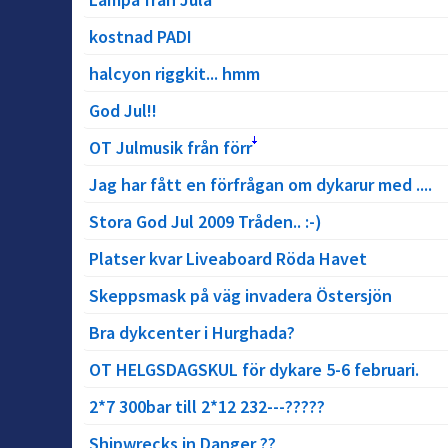
kostnad PADI
halcyon riggkit... hmm
God Jul!!
OT Julmusik från förr
Jag har fått en förfrågan om dykarur med ....
Stora God Jul 2009 Tråden.. :-)
Platser kvar Liveaboard Röda Havet
Skeppsmask på väg invadera Östersjön
Bra dykcenter i Hurghada?
OT HELGSDAGSKUL för dykare 5-6 februari.
2*7 300bar till 2*12 232---?????
Shipwrecks in Danger ??