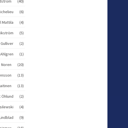
rdström (40)
ichelieu (6)
l Mattila (4)
Wikström (5)
 Gulliver (2)
 Ahlgren (1)
n Noren (20)
vensson (13)
Laitinen (13)
t Öhlund (2)
silewski (4)
Lindblad (9)
Weinmer (18)