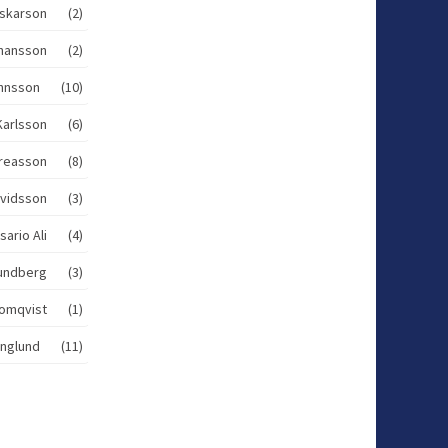
Oskarson (2)
ohansson (2)
ohnsson (10)
Karlsson (6)
ndreasson (8)
rvidsson (3)
sario Ali (4)
 Lundberg (3)
lomqvist (1)
Englund (11)