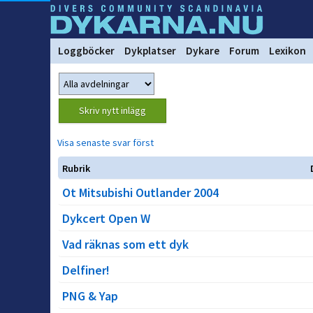
Loggböcker
Dykplatser
Dykare
Forum
Lexikon
Visa senaste svar först
Rubrik
Ot Mitsubishi Outlander 2004
Dykcert Open W
Vad räknas som ett dyk
Delfiner!
PNG & Yap