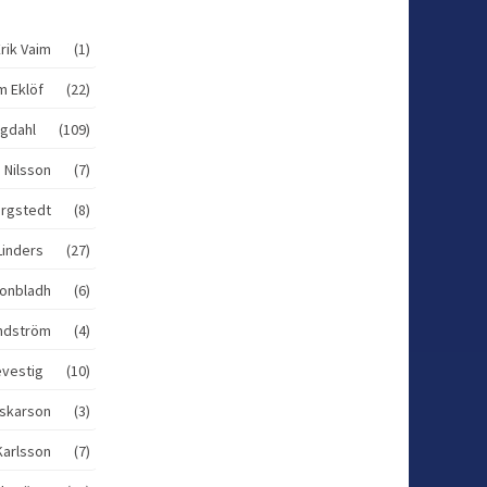
Erik Vaim (1)
lm Eklöf (22)
ögdahl (109)
 Nilsson (7)
ergstedt (8)
 Linders (27)
ronbladh (6)
Lindström (4)
levestig (10)
Oskarson (3)
Karlsson (7)