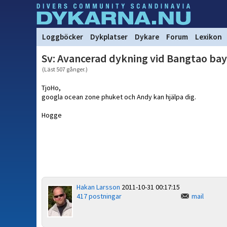
Loggböcker
Dykplatser
Dykare
Forum
Lexikon
Sv: Avancerad dykning vid Bangtao bay
(Läst 507 gånger.)
TjoHo,
googla ocean zone phuket och Andy kan hjälpa dig.
Hogge
Hakan Larsson
2011-10-31 00:17:15
417 postningar
mail