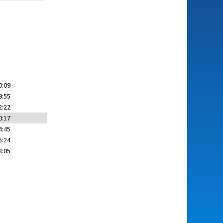
0:09
9:55
2:22
0:17
4:45
5:24
8:05