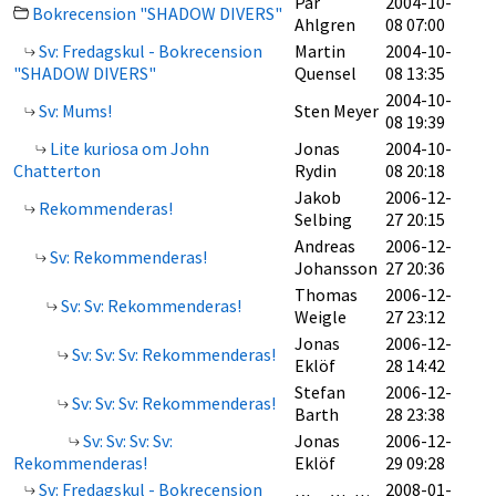
Pär
2004-10-
Bokrecension "SHADOW DIVERS"
Ahlgren
08 07:00
Sv: Fredagskul - Bokrecension
Martin
2004-10-
"SHADOW DIVERS"
Quensel
08 13:35
2004-10-
Sv: Mums!
Sten Meyer
08 19:39
Lite kuriosa om John
Jonas
2004-10-
Chatterton
Rydin
08 20:18
Jakob
2006-12-
Rekommenderas!
Selbing
27 20:15
Andreas
2006-12-
Sv: Rekommenderas!
Johansson
27 20:36
Thomas
2006-12-
Sv: Sv: Rekommenderas!
Weigle
27 23:12
Jonas
2006-12-
Sv: Sv: Sv: Rekommenderas!
Eklöf
28 14:42
Stefan
2006-12-
Sv: Sv: Sv: Rekommenderas!
Barth
28 23:38
Sv: Sv: Sv: Sv:
Jonas
2006-12-
Rekommenderas!
Eklöf
29 09:28
Sv: Fredagskul - Bokrecension
2008-01-