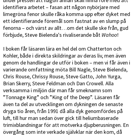
under pressen att någon annan skall hinna före med att
identifiera arbetet – fasan att någon nybörjare med
limegröna fenor skulle råka komma upp efter dyket med
ett identifierande föremål som fastnat av en slump på
fenorna – och värst av allt…om det skulle ske från, gud
förbjude, Steve Bielenda's rivaliserande båt
Wahoo
!
I boken får läsaren lära en hel del om Chatterton och
Kohler, både i direkta skildringar av deras liv, men även
genom de handlingar de utför i boken – men vi får även i
varierande omfattning möta Bill Nagle, Steve Bielenda,
Chris Rouse, Chrissy Rouse, Steve Gatto, John Yurga,
Brian Skerry, Steve Feldman och Dan Crowell. Alla
verksamma i miljön där man får smeknamn som
”Tonnage King” och ”King of the Deep”. Läsaren får
även ta del av utvecklingen om dykningen de senaste
dryga tio åren, från 1991 då alla dyk genomfördes på
luft, till hur man sedan över gick till heliumbaserade
trimixblandningar för att motverka djupberusningen. En
övergång som inte verkade självklar när den kom, då