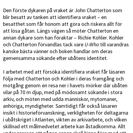
Den förste dykaren på vraket är John Chatterton som
blir besatt av tanken att identifiera vraket – en
besatthet som får honom att göra och riskera allt för
att lösa gåtan. Längs vägen så möter Chatterton en
annan dykare som han föraktar – Richie Kohler. Kohler
och Chatterton förvandlas tack vare
U-Who
till varandras
kanske bästa vänner och boken handlar om deras
gemensamma sökande efter ubåtens identitet.
I arbetet med att försöka identifiera vraket får läsaren
följa med Chatterton och Kohler i deras framgång och
motgång genom en resa ner i havets mörker där ubåten
vilar på 70 m djup, med på mödosamt sökande i stora
arkiv, och möten med udda människor, mytomaner,
anhöriga, myndigheter. Samtidigt får också läsaren
insikt i historieförvanskning, verkligheten för deltagarna
i ubåtskriget i Atlanten, vikten av arkivarbete, och vilken
skillnad ett målmedvetet arbete kan åstadkomma. Allt