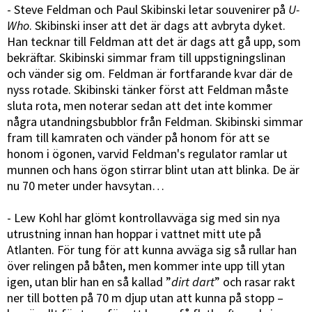
- Steve Feldman och Paul Skibinski letar souvenirer på
U-
Who
. Skibinski inser att det är dags att avbryta dyket.
Han tecknar till Feldman att det är dags att gå upp, som
bekräftar. Skibinski simmar fram till uppstigningslinan
och vänder sig om. Feldman är fortfarande kvar där de
nyss rotade. Skibinski tänker först att Feldman måste
sluta rota, men noterar sedan att det inte kommer
några utandningsbubblor från Feldman. Skibinski simmar
fram till kamraten och vänder på honom för att se
honom i ögonen, varvid Feldman's regulator ramlar ut
munnen och hans ögon stirrar blint utan att blinka. De är
nu 70 meter under havsytan…
- Lew Kohl har glömt kontrollavväga sig med sin nya
utrustning innan han hoppar i vattnet mitt ute på
Atlanten. För tung för att kunna avväga sig så rullar han
över relingen på båten, men kommer inte upp till ytan
igen, utan blir han en så kallad ”
dirt dart
” och rasar rakt
ner till botten på 70 m djup utan att kunna på stopp –