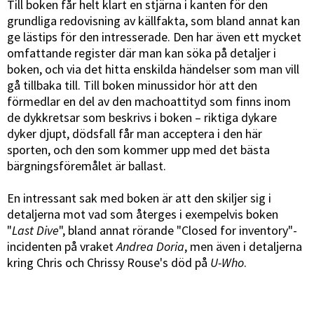
Till boken får helt klart en stjärna i kanten för den
grundliga redovisning av källfakta, som bland annat kan
ge lästips för den intresserade. Den har även ett mycket
omfattande register där man kan söka på detaljer i
boken, och via det hitta enskilda händelser som man vill
gå tillbaka till. Till boken minussidor hör att den
förmedlar en del av den machoattityd som finns inom
de dykkretsar som beskrivs i boken – riktiga dykare
dyker djupt, dödsfall får man acceptera i den här
sporten, och den som kommer upp med det bästa
bärgningsföremålet är ballast.
En intressant sak med boken är att den skiljer sig i
detaljerna mot vad som återges i exempelvis boken
"
Last Dive
", bland annat rörande "Closed for inventory"-
incidenten på vraket
Andrea Doria
, men även i detaljerna
kring Chris och Chrissy Rouse's död på
U-Who
.