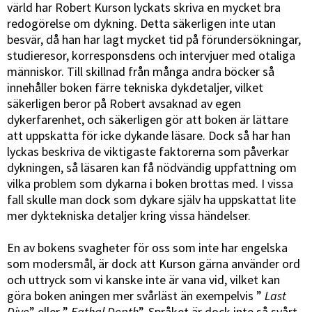
värld har Robert Kurson lyckats skriva en mycket bra
redogörelse om dykning. Detta säkerligen inte utan
besvär, då han har lagt mycket tid på förundersökningar,
studieresor, korresponsdens och intervjuer med otaliga
människor. Till skillnad från många andra böcker så
innehåller boken färre tekniska dykdetaljer, vilket
säkerligen beror på Robert avsaknad av egen
dykerfarenhet, och säkerligen gör att boken är lättare
att uppskatta för icke dykande läsare. Dock så har han
lyckas beskriva de viktigaste faktorerna som påverkar
dykningen, så läsaren kan få nödvändig uppfattning om
vilka problem som dykarna i boken brottas med. I vissa
fall skulle man dock som dykare själv ha uppskattat lite
mer dyktekniska detaljer kring vissa händelser.
En av bokens svagheter för oss som inte har engelska
som modersmål, är dock att Kurson gärna använder ord
och uttryck som vi kanske inte är vana vid, vilket kan
göra boken aningen mer svårläst än exempelvis ”
Last
Dive
” eller ”
Fathal Depth
”. Språket är dock inte så svårt