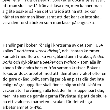
att man skall avstå från att läsa den, men känner man
sig lite osäker så kan det vara idé att ha ett lexikon i
närheten när man läser, samt att det kanske inte skall
vara den första boken som man läser på engelska.
Handlingen i boken rör sig i kretsarna av det som i USA
kallas ”
northeast wreck diving
”, och läsaren kommer i
kontakt med flera olika vrak, bland annat vraket,
Andea
Doria
och dykbåtarna
Seeker
och
Wahoo
– som alla är
kända från andra böcker från samma kretsar. Bokens
fokus är dock arbetet med att identifiera vraket efter en
tidigare okänd ubåt, som ligger på en plats där det inte
enligt några uppgifter skall finnas någon ubåt. Ubåten
väcker stor förvåning i alla led, den finns uppenbart där,
men inte ens de gamla ägarna förväntar sig att de skulle
ha ett vrak ens i närheten – vraket får det vitsiga
arbetsnamnet
U-Who
.