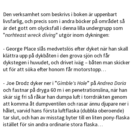
Den verksamhet som beskrivs i boken är uppenbart
livsfarlig, och precis som i andra böcker på området så
är det gott om olycksfall i denna lilla undergrupp som
"
norhteast wreck diving
" utgör inom dykningen:
- George Place slås medvetslös efter dyket när han skall
klättra upp på dykbåten i den grova sjön och får
dykstegen i huvudet, och drivet iväg – båten man skicker
ut för att söka efter honom får motorstopp…
- Joe Drodz dyker ner i ”
Gimble's Hole
” på
Andrea Doria
och fastnar på dryga 60 m i en penetrationslina, när han
skär sig fri så råkar han dumpa luft i torrdräkten genom
att komma åt dumpventilen och rasar ännu djupare ner i
hålet, varvid hans första luftflaska (dubbla oberoende)
tar slut, och han av misstag byter till en liten pony-flaska
istället för sin andra ordinarie stora flaska…