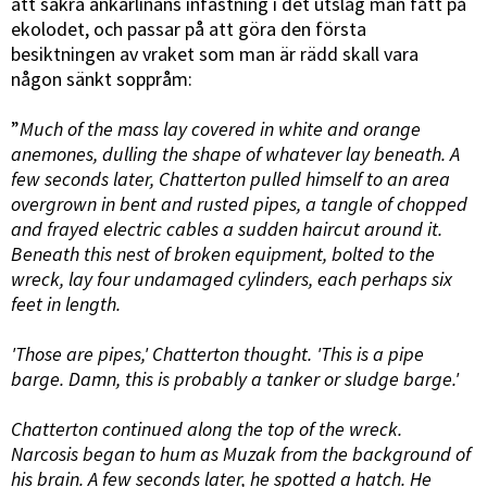
att säkra ankarlinans infästning i det utslag man fått på
ekolodet, och passar på att göra den första
besiktningen av vraket som man är rädd skall vara
någon sänkt soppråm:
”
Much of the mass lay covered in white and orange
anemones, dulling the shape of whatever lay beneath. A
few seconds later, Chatterton pulled himself to an area
overgrown in bent and rusted pipes, a tangle of chopped
and frayed electric cables a sudden haircut around it.
Beneath this nest of broken equipment, bolted to the
wreck, lay four undamaged cylinders, each perhaps six
feet in length.
'Those are pipes,' Chatterton thought. 'This is a pipe
barge. Damn, this is probably a tanker or sludge barge.'
Chatterton continued along the top of the wreck.
Narcosis began to hum as Muzak from the background of
his brain. A few seconds later, he spotted a hatch. He