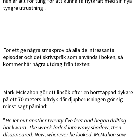
han är allt för tung för att kunna få flytkraft med sin nya
tyngre utrustning…
För ett ge några smakprov på alla de intressanta
episoder och det skrivspråk som används i boken, så
kommer här några utdrag från texten:
Mark McMahon gör ett linsök efter en borttappad dykare
på ett 70 meters luftdyk där djupberusningen gör sig
minst sagt påmind:
”
He let out another twenty-five feet and began drifting
backward. The wreck faded into wavy shadow, then
disappeared. Now, wherever he looked, McMahon saw