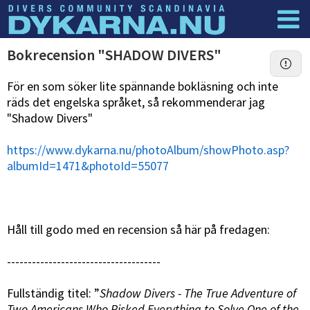
Dyknyheter
Logga in
Bokrecension "SHADOW DIVERS"
För en som söker lite spännande bokläsning och inte
räds det engelska språket, så rekommenderar jag
"Shadow Divers"
https://www.dykarna.nu/photoAlbum/showPhoto.asp?
albumId=1471&photoId=55077
Håll till godo med en recension så här på fredagen:
-------------------------------------
Fullständig titel: ”
Shadow Divers - The True Adventure of
Two Americans Who Risked Everything to Solve One of the