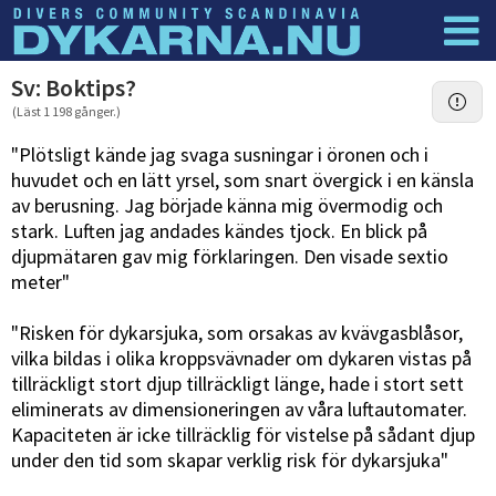
Dyknyheter
Logga in
Sv: Boktips?
(Läst 1 198 gånger.)
"Plötsligt kände jag svaga susningar i öronen och i
huvudet och en lätt yrsel, som snart övergick i en känsla
av berusning. Jag började känna mig övermodig och
stark. Luften jag andades kändes tjock. En blick på
djupmätaren gav mig förklaringen. Den visade sextio
meter"
"Risken för dykarsjuka, som orsakas av kvävgasblåsor,
vilka bildas i olika kroppsvävnader om dykaren vistas på
tillräckligt stort djup tillräckligt länge, hade i stort sett
eliminerats av dimensioneringen av våra luftautomater.
Kapaciteten är icke tillräcklig för vistelse på sådant djup
under den tid som skapar verklig risk för dykarsjuka"