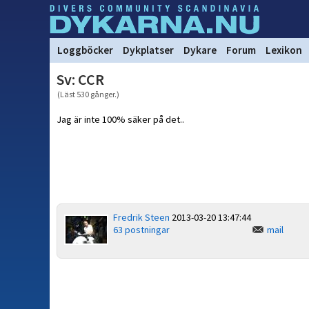
Loggböcker
Dykplatser
Dykare
Forum
Lexikon
Sv: CCR
(Läst 530 gånger.)
Jag är inte 100% säker på det..
Fredrik Steen
2013-03-20 13:47:44
63 postningar
mail