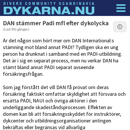
Dyknyheter
Logga in
DAN stämmer Padi mfl efter dykolycka
(Läst 951 gånger.)
Är det någon som hört mer om DAN International:s
stämning mot bland annat PADI? Tydligen ska en ung
person ha drunknat i samband med en PADI-utbildning.
Det är i sig en separat process, men nu verkar DAN ha
stämt bland annat PADI separat avseende
försäkringsfrågan.
Som jag förstått det vill DAN få prövat om deras
försäkring faktiskt omfattar skyldighet att försvara och
ersätta PADI, NAUI och övriga aktörer i den
underliggande skadeståndsprocessen. Effekten av
domen kan bli att försäkringsskyddet för instruktörer,
dykcenter och utbildningsorganisationer antingen
bekräftas eller begränsas vid allvarliga