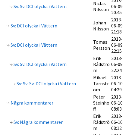
2013-
Niclas
Sv: Sv: DCI olycka i Vättern
06-09
Nilsson
20:45
2013-
Johan
Sv: DCI olycka i Vättern
06-09
Nilsson
21:18
2013-
Tomas
Sv: DCI olycka i Vättern
06-09
Persson
22:15
Erik
2013-
Sv: Sv: DCI olycka i Vättern
Rådströ
06-09
m
22:24
Mikael
2013-
Sv: Sv: Sv: DCI olycka i Vättern
Tärnstr
06-10
öm
04:29
Peter
2013-
Några kommentarer
Steinho
06-10
ff
08:03
Erik
2013-
Sv: Några kommentarer
Rådströ
06-10
m
08:12