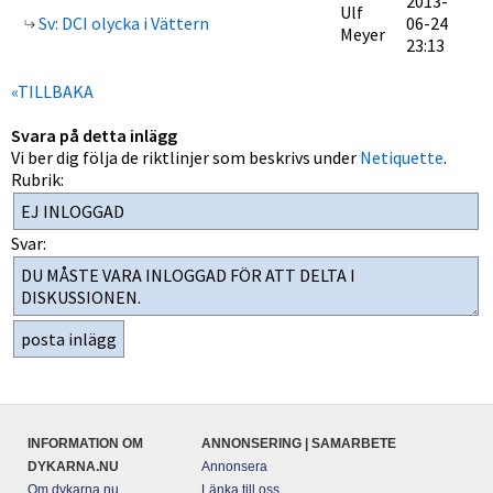
2013-
Ulf
Sv: DCI olycka i Vättern
06-24
Meyer
23:13
«TILLBAKA
Svara på detta inlägg
Vi ber dig följa de riktlinjer som beskrivs under
Netiquette
.
Rubrik:
Svar:
INFORMATION OM
ANNONSERING | SAMARBETE
DYKARNA.NU
Annonsera
Om dykarna.nu
Länka till oss