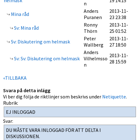
helmask
19 14:15
n
Anders
2013-11-
Mina råd
Puranen
23 23:38
Ronny
2013-11-
Sv: Mina råd
Thörn
25 01:52
Peter
2013-11-
Sv: Diskutering om helmask
Wallberg
27 18:50
Anders
2013-11-
Sv: Sv: Diskutering om helmask
Vilhelmsso
28 15:59
n
«TILLBAKA
Svara på detta inlägg
Vi ber dig följa de riktlinjer som beskrivs under
Netiquette
.
Rubrik:
Svar: