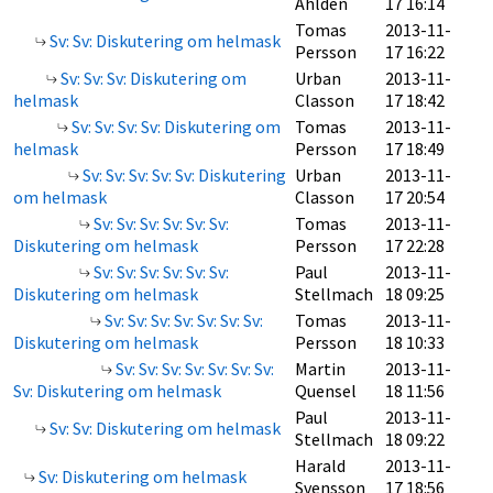
Ahlden
17 16:14
Tomas
2013-11-
Sv: Sv: Diskutering om helmask
Persson
17 16:22
Sv: Sv: Sv: Diskutering om
Urban
2013-11-
helmask
Classon
17 18:42
Sv: Sv: Sv: Sv: Diskutering om
Tomas
2013-11-
helmask
Persson
17 18:49
Sv: Sv: Sv: Sv: Sv: Diskutering
Urban
2013-11-
om helmask
Classon
17 20:54
Sv: Sv: Sv: Sv: Sv: Sv:
Tomas
2013-11-
Diskutering om helmask
Persson
17 22:28
Sv: Sv: Sv: Sv: Sv: Sv:
Paul
2013-11-
Diskutering om helmask
Stellmach
18 09:25
Sv: Sv: Sv: Sv: Sv: Sv: Sv:
Tomas
2013-11-
Diskutering om helmask
Persson
18 10:33
Sv: Sv: Sv: Sv: Sv: Sv: Sv:
Martin
2013-11-
Sv: Diskutering om helmask
Quensel
18 11:56
Paul
2013-11-
Sv: Sv: Diskutering om helmask
Stellmach
18 09:22
Harald
2013-11-
Sv: Diskutering om helmask
Svensson
17 18:56