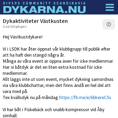
Dyknyheter
Logga in
Dykaktiviteter Västkusten
(Läst 525 gånger.)
Hej Västkustdykare!
Vi i LSDK har åter öppnat vår klubbgrupp till publik efter
att ha haft den stängd några år.
Många av våra event är öppna även för icke medlemmar.
Har vi båtdyk är det en liten extra kostnad för icke
medlemmar.
Allt läggs inte ut som event, mycket dykning samordnas
via våra klubbchattar, men det finns ändå en hel del att
vara med på.
Tex kvällsdyk nu på måndag
https://fb.me/e/6bkereC5s
Vi har båt i Fiskebäck och snabb kompressor vid Åby
simhall.