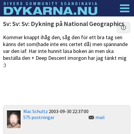
Dyknyheter
Logga in
Sv: Sv: Sv: Dykning på National Geographics
Kommer knappt ihåg den, såg den för ett bra tag sen
känns det som(hade inte ens certet då) men spännande
var den iaf. Har inte hunnit läsa boken än men ska
beställa den + Deep Descent imorgon har jag tänkt mig
:)
Mac Schultz
2003-09-30 22:37:00
575 postningar
mail