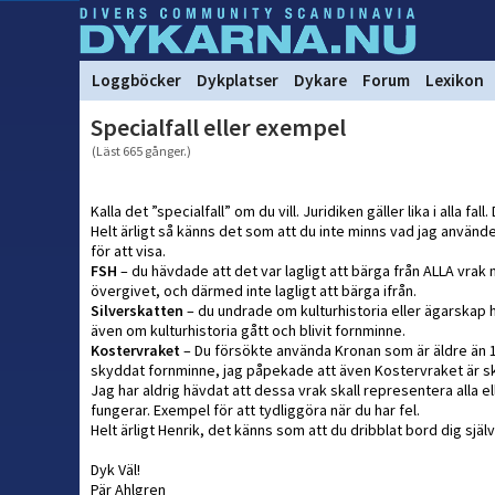
Loggböcker
Dykplatser
Dykare
Forum
Lexikon
Specialfall eller exempel
(Läst 665 gånger.)
Kalla det ”specialfall” om du vill. Juridiken gäller lika i alla fal
Helt ärligt så känns det som att du inte minns vad jag använd
för att visa.
FSH
– du hävdade att det var lagligt att bärga från ALLA vrak
övergivet, och därmed inte lagligt att bärga ifrån.
Silverskatten
– du undrade om kulturhistoria eller ägarskap 
även om kulturhistoria gått och blivit fornminne.
Kostervraket
– Du försökte använda Kronan som är äldre än 1
skyddat fornminne, jag påpekade att även Kostervraket är sk
Jag har aldrig hävdat att dessa vrak skall representera alla
fungerar. Exempel för att tydliggöra när du har fel.
Helt ärligt Henrik, det känns som att du dribblat bord dig sj
Dyk Väl!
Pär Ahlgren