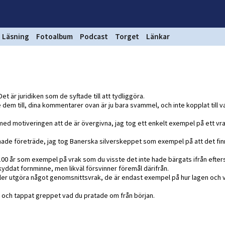
Läsning
Fotoalbum
Podcast
Torget
Länkar
l. Det är juridiken som de syftade till att tydliggöra.
e dem till, dina kommentarer ovan är ju bara svammel, och inte kopplat till 
 med motiveringen att de är övergivna, jag tog ett enkelt exempel på ett vr
hade företräde, jag tog Banerska silverskeppet som exempel på att det fin
00 år som exempel på vrak som du visste det inte hade bärgats ifrån efter
yddat fornminne, men likväl försvinner föremål därifrån.
 eller utgöra något genomsnittsvrak, de är endast exempel på hur lagen och 
älv och tappat greppet vad du pratade om från början.