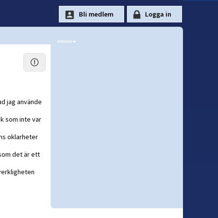
vad jag använde
ak som inte var
ns oklarheter
som det är ett
verkligheten