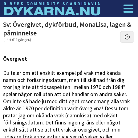
Dyknyheter
Logga in
Sv: Övergivet, dykförbud, MonaLisa, lagen &
påminnelse
(Läst 611 gånger.)
Övergivet
Du talar om ett enskilt exempel på vrak med kända
namn och förlisningsdatum, men till skillnad från dig
tror jag inte att tidsaspekten "mellan 1970 och 1984"
spelar någon roll utan att det handlar om andra saker.
Om inte så hade ju med ditt eget resonemang alla vrak
äldre än 1970 per definition varit övergivna! Dessutom
pratar jag om okända vrak (namnlösa) med okänt
förlisningsdatum. Det finns ingen gräns eller något
enkelt sätt att se att ett vrak är övergivet, och min
tidigare förklaring av hur jag ser på saken gäller