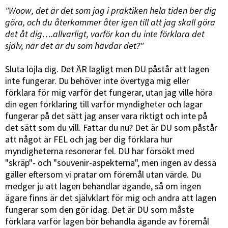
"Woow, det är det som jag i praktiken hela tiden ber dig
göra, och du återkommer åter igen till att jag skall göra
det åt dig….allvarligt, varför kan du inte förklara det
själv, när det är du som hävdar det?"
Sluta löjla dig. Det ÄR lagligt men DU påstår att lagen
inte fungerar. Du behöver inte övertyga mig eller
förklara för mig varför det fungerar, utan jag ville höra
din egen förklaring till varför myndigheter och lagar
fungerar på det sätt jag anser vara riktigt och inte på
det sätt som du vill. Fattar du nu? Det är DU som påstår
att något är FEL och jag ber dig förklara hur
myndigheterna resonerar fel. DU har försökt med
"skräp"- och "souvenir-aspekterna", men ingen av dessa
gäller eftersom vi pratar om föremål utan värde. Du
medger ju att lagen behandlar ägande, så om ingen
ägare finns är det självklart för mig och andra att lagen
fungerar som den gör idag. Det är DU som måste
förklara varför lagen bör behandla ägande av föremål