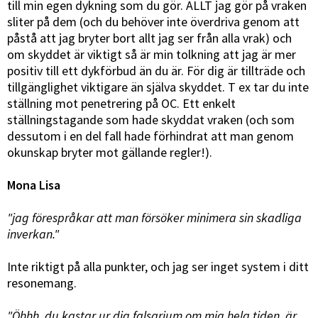
till min egen dykning som du gör. ALLT jag gör på vraken
sliter på dem (och du behöver inte överdriva genom att
påstå att jag bryter bort allt jag ser från alla vrak) och
om skyddet är viktigt så är min tolkning att jag är mer
positiv till ett dykförbud än du är. För dig är tillträde och
tillgänglighet viktigare än själva skyddet. T ex tar du inte
ställning mot penetrering på OC. Ett enkelt
ställningstagande som hade skyddat vraken (och som
dessutom i en del fall hade förhindrat att man genom
okunskap bryter mot gällande regler!).
Mona Lisa
"jag förespråkar att man försöker minimera sin skadliga
inverkan."
Inte riktigt på alla punkter, och jag ser inget system i ditt
resonemang.
"Öhhh, du kastar ur dig falsarium om mig hela tiden, är