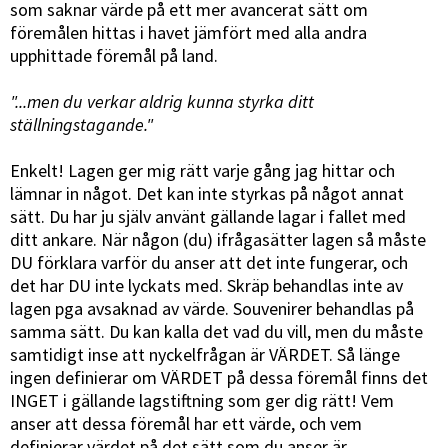
som saknar värde på ett mer avancerat sätt om
föremålen hittas i havet jämfört med alla andra
upphittade föremål på land.
"...men du verkar aldrig kunna styrka ditt
ställningstagande."
Enkelt! Lagen ger mig rätt varje gång jag hittar och
lämnar in något. Det kan inte styrkas på något annat
sätt. Du har ju själv använt gällande lagar i fallet med
ditt ankare. När någon (du) ifrågasätter lagen så måste
DU förklara varför du anser att det inte fungerar, och
det har DU inte lyckats med. Skräp behandlas inte av
lagen pga avsaknad av värde. Souvenirer behandlas på
samma sätt. Du kan kalla det vad du vill, men du måste
samtidigt inse att nyckelfrågan är VÄRDET. Så länge
ingen definierar om VÄRDET på dessa föremål finns det
INGET i gällande lagstiftning som ger dig rätt! Vem
anser att dessa föremål har ett värde, och vem
definierar värdet på det sätt som du anser är