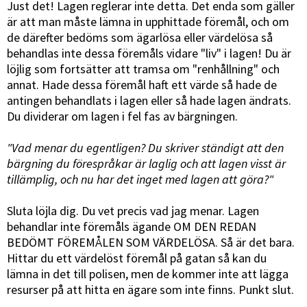
Just det! Lagen reglerar inte detta. Det enda som gäller
är att man måste lämna in upphittade föremål, och om
de därefter bedöms som ägarlösa eller värdelösa så
behandlas inte dessa föremåls vidare "liv" i lagen! Du är
löjlig som fortsätter att tramsa om "renhållning" och
annat. Hade dessa föremål haft ett värde så hade de
antingen behandlats i lagen eller så hade lagen ändrats.
Du dividerar om lagen i fel fas av bärgningen.
"Vad menar du egentligen? Du skriver ständigt att den
bärgning du förespråkar är laglig och att lagen visst är
tillämplig, och nu har det inget med lagen att göra?"
Sluta löjla dig. Du vet precis vad jag menar. Lagen
behandlar inte föremåls ägande OM DEN REDAN
BEDÖMT FÖREMÅLEN SOM VÄRDELÖSA. Så är det bara.
Hittar du ett värdelöst föremål på gatan så kan du
lämna in det till polisen, men de kommer inte att lägga
resurser på att hitta en ägare som inte finns. Punkt slut.