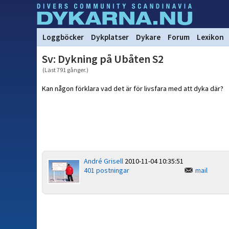
Loggböcker
Dykplatser
Dykare
Forum
Lexikon
Sv: Dykning på Ubåten S2
(Läst 791 gånger.)
Kan någon förklara vad det är för livsfara med att dyka där?
André Grisell
2010-11-04 10:35:51
401 postningar
mail