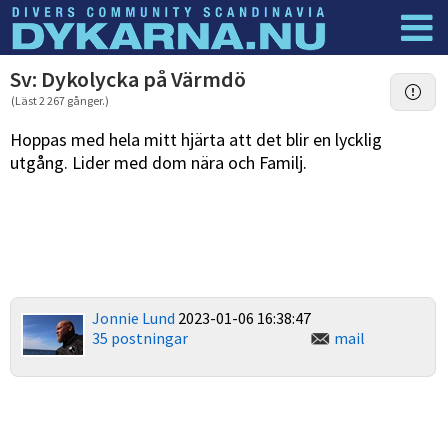
Dyknyheter
Logga in
Sv: Dykolycka på Värmdö
(Läst 2 267 gånger.)
Hoppas med hela mitt hjärta att det blir en lycklig
utgång. Lider med dom nära och Familj.
Jonnie Lund
2023-01-06 16:38:47
35 postningar
mail