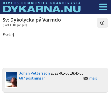
Dyknyheter
Logga in
Sv: Dykolycka på Värmdö
(Läst 1 983 gånger.)
Fsck :(
Johan Pettersson
2023-01-06 18:45:05
687 postningar
mail