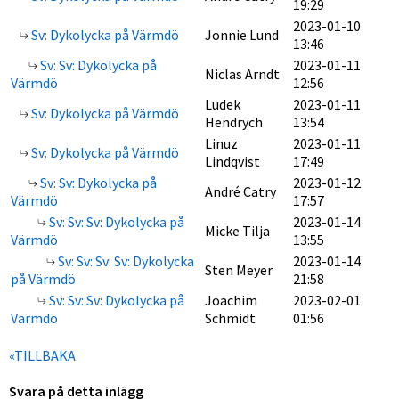
19:29
2023-01-10
Sv: Dykolycka på Värmdö
Jonnie Lund
13:46
Sv: Sv: Dykolycka på
2023-01-11
Niclas Arndt
Värmdö
12:56
Ludek
2023-01-11
Sv: Dykolycka på Värmdö
Hendrych
13:54
Linuz
2023-01-11
Sv: Dykolycka på Värmdö
Lindqvist
17:49
Sv: Sv: Dykolycka på
2023-01-12
André Catry
Värmdö
17:57
Sv: Sv: Sv: Dykolycka på
2023-01-14
Micke Tilja
Värmdö
13:55
Sv: Sv: Sv: Sv: Dykolycka
2023-01-14
Sten Meyer
på Värmdö
21:58
Sv: Sv: Sv: Dykolycka på
Joachim
2023-02-01
Värmdö
Schmidt
01:56
«TILLBAKA
Svara på detta inlägg