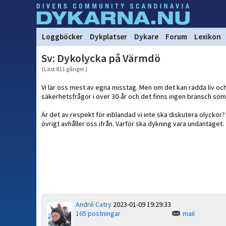
Loggböcker
Dykplatser
Dykare
Forum
Lexikon
Sv: Dykolycka på Värmdö
(Läst 811 gånger.)
Vi lär oss mest av egna misstag. Men om det kan rädda liv oc
säkerhetsfrågor i över 30-år och det finns ingen bransch som 
Är det av respekt för inblandad vi inte ska diskutera olyckor? De
övrigt avhåller oss ifrån. Varför ska dykning vara undantaget.
André Catry
2023-01-09 19:29:33
165 postningar
mail