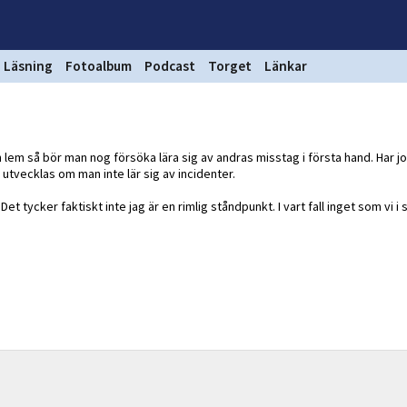
Läsning
Fotoalbum
Podcast
Torget
Länkar
h lem så bör man nog försöka lära sig av andras misstag i första hand. Har 
utvecklas om man inte lär sig av incidenter.
t tycker faktiskt inte jag är en rimlig ståndpunkt. I vart fall inget som vi i 