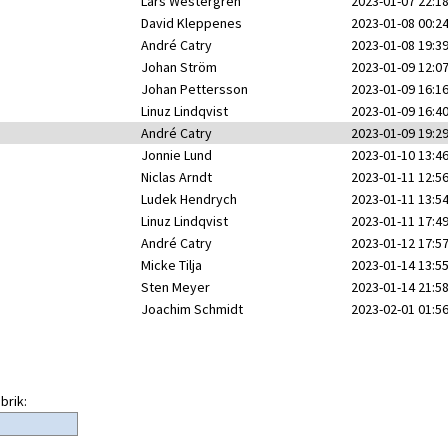
Lars Westergren
2023-01-07 22:1
David Kleppenes
2023-01-08 00:2
André Catry
2023-01-08 19:3
Johan Ström
2023-01-09 12:0
Johan Pettersson
2023-01-09 16:1
Linuz Lindqvist
2023-01-09 16:4
André Catry
2023-01-09 19:2
Jonnie Lund
2023-01-10 13:4
Niclas Arndt
2023-01-11 12:5
Ludek Hendrych
2023-01-11 13:5
Linuz Lindqvist
2023-01-11 17:4
André Catry
2023-01-12 17:5
Micke Tilja
2023-01-14 13:5
Sten Meyer
2023-01-14 21:5
Joachim Schmidt
2023-02-01 01:5
brik: