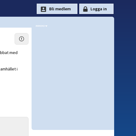
jobbat med
samhället i