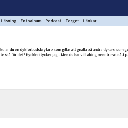
Läsning
Fotoalbum
Podcast
Torget
Länkar
ske är du en dykförbudsbrytare som gillar att gnälla på andra dykare som 
e stå för det? Hyckleri tycker jag... Men du har väll aldrig penetrerat nått p