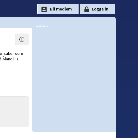
gör saker som
å Åland? ;)