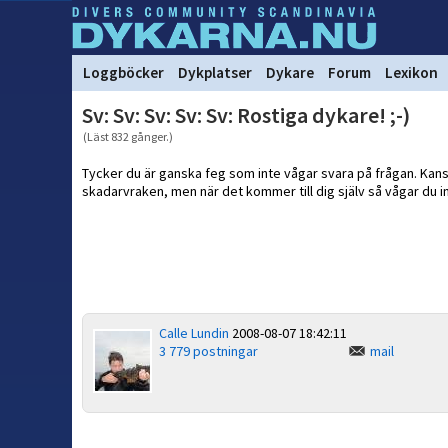
Loggböcker
Dykplatser
Dykare
Forum
Lexikon
Sv: Sv: Sv: Sv: Sv: Rostiga dykare! ;-)
(Läst 832 gånger.)
Tycker du är ganska feg som inte vågar svara på frågan. Kan
skadarvraken, men när det kommer till dig själv så vågar du int
Calle Lundin
2008-08-07 18:42:11
3 779 postningar
mail