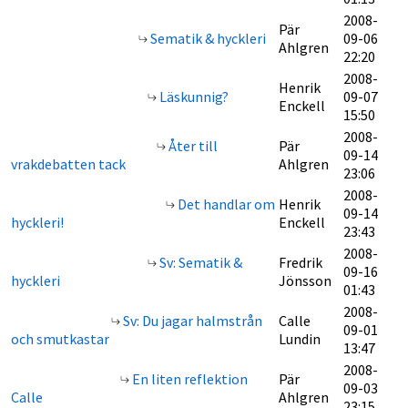
2008-
Pär
Sematik & hyckleri
09-06
Ahlgren
22:20
2008-
Henrik
Läskunnig?
09-07
Enckell
15:50
2008-
Åter till
Pär
09-14
vrakdebatten tack
Ahlgren
23:06
2008-
Det handlar om
Henrik
09-14
hyckleri!
Enckell
23:43
2008-
Sv: Sematik &
Fredrik
09-16
hyckleri
Jönsson
01:43
2008-
Sv: Du jagar halmstrån
Calle
09-01
och smutkastar
Lundin
13:47
2008-
En liten reflektion
Pär
09-03
Calle
Ahlgren
23:15