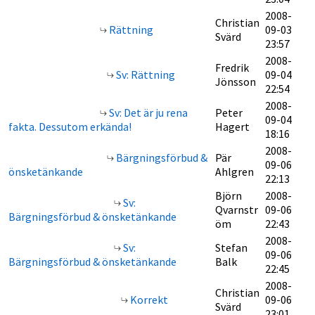
2008-
Christian
Rättning
09-03
Svärd
23:57
2008-
Fredrik
Sv: Rättning
09-04
Jönsson
22:54
2008-
Sv: Det är ju rena
Peter
09-04
fakta. Dessutom erkända!
Hagert
18:16
2008-
Bärgningsförbud &
Pär
09-06
önsketänkande
Ahlgren
22:13
Björn
2008-
Sv:
Qvarnstr
09-06
Bärgningsförbud & önsketänkande
öm
22:43
2008-
Sv:
Stefan
09-06
Bärgningsförbud & önsketänkande
Balk
22:45
2008-
Christian
Korrekt
09-06
Svärd
23:01