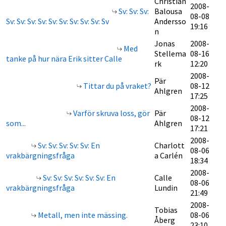
Christian
2008-
Sv: Sv: Sv:
Balousa
08-08
Sv: Sv: Sv: Sv: Sv: Sv: Sv: Sv: Sv: Sv
Andersso
19:16
n
Jonas
2008-
Med
Stellema
08-16
tanke på hur nära Erik sitter Calle
rk
12:20
2008-
Pär
Tittar du på vraket?
08-12
Ahlgren
17:25
2008-
Varför skruva loss, gör
Pär
08-12
som...
Ahlgren
17:21
2008-
Sv: Sv: Sv: Sv: Sv: En
Charlott
08-06
vrakbärgningsfråga
a Carlén
18:34
2008-
Sv: Sv: Sv: Sv: Sv: Sv: En
Calle
08-06
vrakbärgningsfråga
Lundin
21:49
2008-
Tobias
Metall, men inte mässing.
08-06
Åberg
23:10