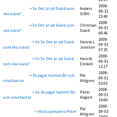
2008-
Sv: Det är väl Svärd som
Anders
08-31
ska svara?
Ståhl
23:40
2008-
Sv: Det är väl Svärd som
Christian
09-01
ska svara?
Svärd
00:46
2008-
Sv: Sv: Det är väl Svärd
Henrik L
09-01
som ska svara?
Jonsson
07:35
2008-
Sv: Sv: Det är väl Svärd
Henrik
09-01
som ska svara?
Enckell
12:17
2008-
Du jagar halmstrån och
Pär
09-01
smutkastar
Ahlgren
02:02
2008-
Sv: Du jagar halmstrån
Peter
09-01
och smutkastar
Hagert
10:00
2008-
Pär
Sluta spekulera Peter
09-03
Ahlgren
23:04