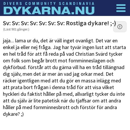
Dyknyheter
Logga in
Sv: Sv: Sv: Sv: Sv: Sv: Sv: Rostiga dykare! ;-)
(Läst 901 gånger.)
jaja... lama ur du, det är väll inget ovanligt. Det var en
enkel ja eller nej fråga. Jag har tyvär ingen lust att starta
en hel tråd för att få reda på vad Christian Svärd tycker
om folk som begår brott mot fornminneslagen och
dykförbud. förstår att du gärna vill ha en tråd tillängnad
dig själv, men det är mer än vad jag orkar med. Det
räcker igentligen med att du gör en massa inlägg med
att prata bort frågan i denna tråd för att visa vilket
hyckleri du faktist håller på med, allvarligt tycker du inte
att du själv är lite patetisk när du tjaffsar om att andra
håller på med fornminnesbrott och förstör för andra
dykare? ;)