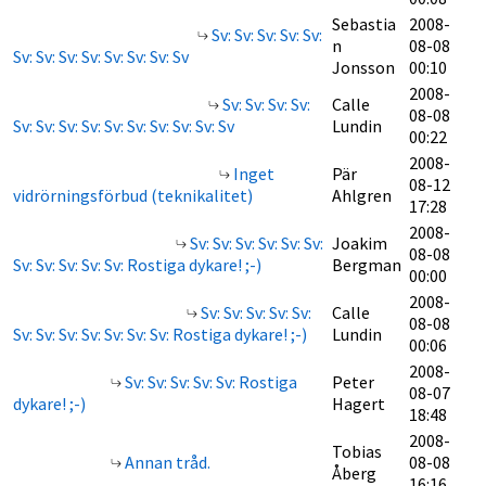
Sebastia
2008-
Sv: Sv: Sv: Sv: Sv:
n
08-08
Sv: Sv: Sv: Sv: Sv: Sv: Sv: Sv
Jonsson
00:10
2008-
Sv: Sv: Sv: Sv:
Calle
08-08
Sv: Sv: Sv: Sv: Sv: Sv: Sv: Sv: Sv: Sv
Lundin
00:22
2008-
Inget
Pär
08-12
vidrörningsförbud (teknikalitet)
Ahlgren
17:28
2008-
Sv: Sv: Sv: Sv: Sv: Sv:
Joakim
08-08
Sv: Sv: Sv: Sv: Sv: Rostiga dykare! ;-)
Bergman
00:00
2008-
Sv: Sv: Sv: Sv: Sv:
Calle
08-08
Sv: Sv: Sv: Sv: Sv: Sv: Sv: Rostiga dykare! ;-)
Lundin
00:06
2008-
Sv: Sv: Sv: Sv: Sv: Rostiga
Peter
08-07
dykare! ;-)
Hagert
18:48
2008-
Tobias
Annan tråd.
08-08
Åberg
16:16