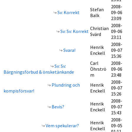
2008-
Stefan
Sv: Korrekt
09-06
Balk
23:09
2008-
Christian
Sv: Sv: Korrekt
09-06
Svärd
23:11
2008-
Henrik
Svara!
09-07
Enckell
15:36
Carl
2008-
Sv: Sv:
Öhrströ
09-06
Bärgningsförbud & önsketänkande
m
23:48
2008-
Plundring och
Henrik
09-07
kompisförsvar!
Enckell
15:26
2008-
Henrik
Bevis?
09-07
Enckell
15:43
2008-
Henrik
Vem spekulerar?
09-05
Enckell
01:11