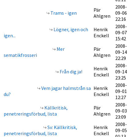
2008-
Pär
Trams - igen
09-06
Ahlgren
22:16
2008-
Lögner, igen och
Henrik
09-07
igen...
Enckell
15:42
2008-
Mer
Pär
09-14
sematikfrosseri
Ahlgren
22:29
2008-
Henrik
Från dig ja!
09-14
Enckell
23:25
2008-
Vem jagar halmstrån sa
Henrik
09-01
du?
Enckell
12:27
2008-
Källkritisk,
Pär
09-03
penetreringsförbud, lista
Ahlgren
23:09
2008-
Sv: Källkritisk,
Henrik
09-05
penetreringsförbud, lista
Enckell
01:13