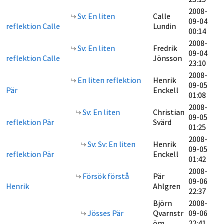
2008-
Sv: En liten
Calle
09-04
reflektion Calle
Lundin
00:14
2008-
Sv: En liten
Fredrik
09-04
reflektion Calle
Jönsson
23:10
2008-
En liten reflektion
Henrik
09-05
Pär
Enckell
01:08
2008-
Sv: En liten
Christian
09-05
reflektion Pär
Svärd
01:25
2008-
Sv: Sv: En liten
Henrik
09-05
reflektion Pär
Enckell
01:42
2008-
Försök förstå
Pär
09-06
Henrik
Ahlgren
22:37
Björn
2008-
Jösses Pär
Qvarnstr
09-06
öm
22:41