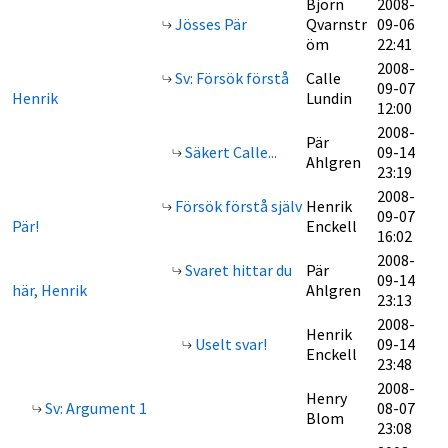
Björn
2008-
Jösses Pär
Qvarnstr
09-06
öm
22:41
2008-
Sv: Försök förstå
Calle
09-07
Henrik
Lundin
12:00
2008-
Pär
Säkert Calle...
09-14
Ahlgren
23:19
2008-
Försök förstå själv
Henrik
09-07
Pär!
Enckell
16:02
2008-
Svaret hittar du
Pär
09-14
här, Henrik
Ahlgren
23:13
2008-
Henrik
Uselt svar!
09-14
Enckell
23:48
2008-
Henry
Sv: Argument 1
08-07
Blom
23:08