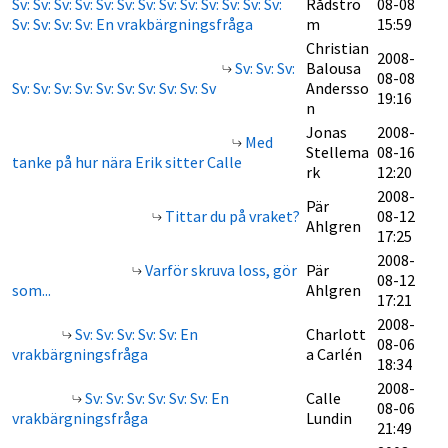
Sv: Sv: Sv: Sv: Sv: Sv: Sv: Sv: Sv: Sv: Sv: Sv: Sv:
Rådströ
08-08
Sv: Sv: Sv: Sv: En vrakbärgningsfråga
m
15:59
Christian
2008-
Sv: Sv: Sv:
Balousa
08-08
Sv: Sv: Sv: Sv: Sv: Sv: Sv: Sv: Sv: Sv
Andersso
19:16
n
Jonas
2008-
Med
Stellema
08-16
tanke på hur nära Erik sitter Calle
rk
12:20
2008-
Pär
Tittar du på vraket?
08-12
Ahlgren
17:25
2008-
Varför skruva loss, gör
Pär
08-12
som...
Ahlgren
17:21
2008-
Sv: Sv: Sv: Sv: Sv: En
Charlott
08-06
vrakbärgningsfråga
a Carlén
18:34
2008-
Sv: Sv: Sv: Sv: Sv: Sv: En
Calle
08-06
vrakbärgningsfråga
Lundin
21:49