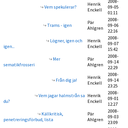
2008-
Henrik
Vem spekulerar?
09-05
Enckell
01:11
2008-
Pär
Trams - igen
09-06
Ahlgren
22:16
2008-
Lögner, igen och
Henrik
09-07
igen...
Enckell
15:42
2008-
Mer
Pär
09-14
sematikfrosseri
Ahlgren
22:29
2008-
Henrik
Från dig ja!
09-14
Enckell
23:25
2008-
Vem jagar halmstrån sa
Henrik
09-01
du?
Enckell
12:27
2008-
Källkritisk,
Pär
09-03
penetreringsförbud, lista
Ahlgren
23:09