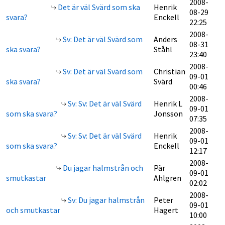
2008-
Det är väl Svärd som ska
Henrik
08-29
svara?
Enckell
22:25
2008-
Sv: Det är väl Svärd som
Anders
08-31
ska svara?
Ståhl
23:40
2008-
Sv: Det är väl Svärd som
Christian
09-01
ska svara?
Svärd
00:46
2008-
Sv: Sv: Det är väl Svärd
Henrik L
09-01
som ska svara?
Jonsson
07:35
2008-
Sv: Sv: Det är väl Svärd
Henrik
09-01
som ska svara?
Enckell
12:17
2008-
Du jagar halmstrån och
Pär
09-01
smutkastar
Ahlgren
02:02
2008-
Sv: Du jagar halmstrån
Peter
09-01
och smutkastar
Hagert
10:00