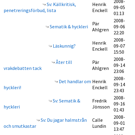
2008-
Sv: Källkritisk,
Henrik
09-05
penetreringsförbud, lista
Enckell
01:13
2008-
Pär
Sematik & hyckleri
09-06
Ahlgren
22:20
2008-
Henrik
Läskunnig?
09-07
Enckell
15:50
2008-
Åter till
Pär
09-14
vrakdebatten tack
Ahlgren
23:06
2008-
Det handlar om
Henrik
09-14
hyckleri!
Enckell
23:43
2008-
Sv: Sematik &
Fredrik
09-16
hyckleri
Jönsson
01:43
2008-
Sv: Du jagar halmstrån
Calle
09-01
och smutkastar
Lundin
13:47