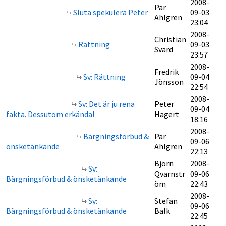
2008-
Pär
Sluta spekulera Peter
09-03
Ahlgren
23:04
2008-
Christian
Rättning
09-03
Svärd
23:57
2008-
Fredrik
Sv: Rättning
09-04
Jönsson
22:54
2008-
Sv: Det är ju rena
Peter
09-04
fakta. Dessutom erkända!
Hagert
18:16
2008-
Bärgningsförbud &
Pär
09-06
önsketänkande
Ahlgren
22:13
Björn
2008-
Sv:
Qvarnstr
09-06
Bärgningsförbud & önsketänkande
öm
22:43
2008-
Sv:
Stefan
09-06
Bärgningsförbud & önsketänkande
Balk
22:45