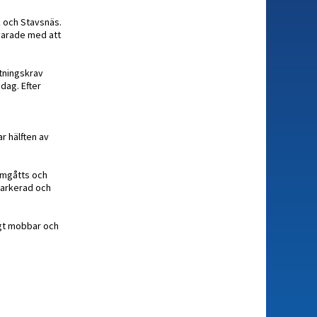
k och Stavsnäs.
svarade med att
ttningskrav
 dag. Efter
r hälften av
 umgåtts och
markerad och
ligt mobbar och