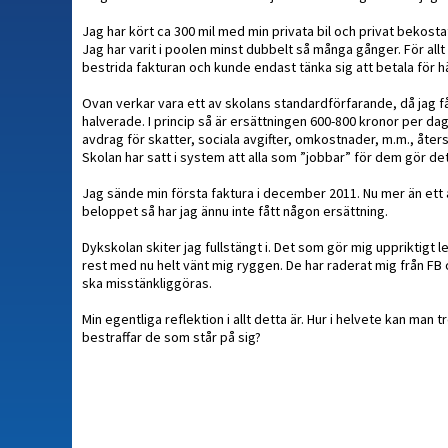
Jag har kört ca 300 mil med min privata bil och privat bekost
Jag har varit i poolen minst dubbelt så många gånger. För all
bestrida fakturan och kunde endast tänka sig att betala för hä
Ovan verkar vara ett av skolans standardförfarande, då jag f
halverade. I princip så är ersättningen 600-800 kronor per dag,
avdrag för skatter, sociala avgifter, omkostnader, m.m., återst
Skolan har satt i system att alla som ”jobbar” för dem gör d
Jag sände min första faktura i december 2011. Nu mer än ett år
beloppet så har jag ännu inte fått någon ersättning.
Dykskolan skiter jag fullstängt i. Det som gör mig uppriktigt
rest med nu helt vänt mig ryggen. De har raderat mig från FB
ska misstänkliggöras.
Min egentliga reflektion i allt detta är. Hur i helvete kan man
bestraffar de som står på sig?