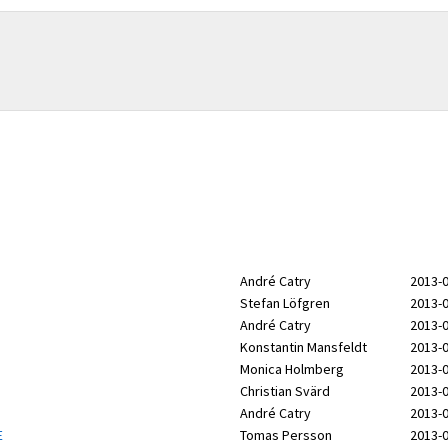
André Catry
2013-0
Stefan Löfgren
2013-0
André Catry
2013-0
Konstantin Mansfeldt
2013-0
Monica Holmberg
2013-0
Christian Svärd
2013-0
André Catry
2013-0
E
Tomas Persson
2013-0