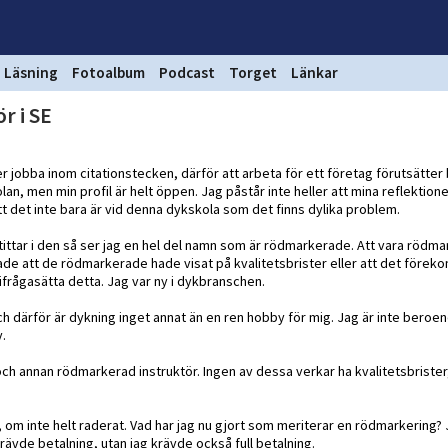
Läsning
Fotoalbum
Podcast
Torget
Länkar
r i SE
r jobba inom citationstecken, därför att arbeta för ett företag förutsätter 
n, men min profil är helt öppen. Jag påstår inte heller att mina reflektione
t det inte bara är vid denna dykskola som det finns dylika problem.
ag tittar i den så ser jag en hel del namn som är rödmarkerade. Att vara röd
rade att de rödmarkerade hade visat på kvalitetsbrister eller att det förek
frågasätta detta. Jag var ny i dykbranschen.
och därför är dykning inget annat än en ren hobby för mig. Jag är inte beroe
y.
 och annan rödmarkerad instruktör. Ingen av dessa verkar ha kvalitetsbrister
 om inte helt raderat. Vad har jag nu gjort som meriterar en rödmarkering? 
krävde betalning, utan jag krävde också full betalning.