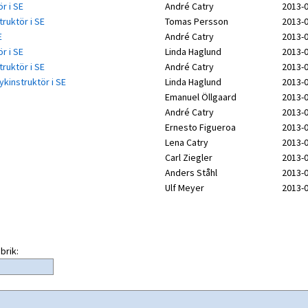
r i SE
André Catry
2013-0
truktör i SE
Tomas Persson
2013-0
E
André Catry
2013-0
r i SE
Linda Haglund
2013-0
truktör i SE
André Catry
2013-0
ykinstruktör i SE
Linda Haglund
2013-0
Emanuel Öllgaard
2013-0
André Catry
2013-0
Ernesto Figueroa
2013-0
Lena Catry
2013-0
Carl Ziegler
2013-0
Anders Ståhl
2013-0
Ulf Meyer
2013-0
brik: