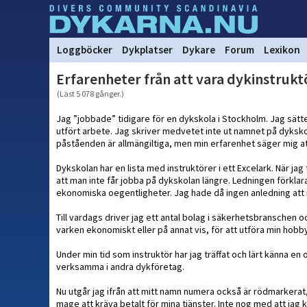
Loggböcker
Dykplatser
Dykare
Forum
Lexikon
Erfarenheter från att vara dykinstruktö
(Läst 5 078 gånger.)
Jag ”jobbade” tidigare för en dykskola i Stockholm. Jag sätte
utfört arbete. Jag skriver medvetet inte ut namnet på dykskola
påståenden är allmängiltiga, men min erfarenhet säger mig at
Dykskolan har en lista med instruktörer i ett Excelark. När j
att man inte får jobba på dykskolan längre. Ledningen förkla
ekonomiska oegentligheter. Jag hade då ingen anledning att i
Till vardags driver jag ett antal bolag i säkerhetsbranschen 
varken ekonomiskt eller på annat vis, för att utföra min hobb
Under min tid som instruktör har jag träffat och lärt känna en
verksamma i andra dykföretag.
Nu utgår jag ifrån att mitt namn numera också är rödmarkerat,
mage att kräva betalt för mina tjänster. Inte nog med att jag 