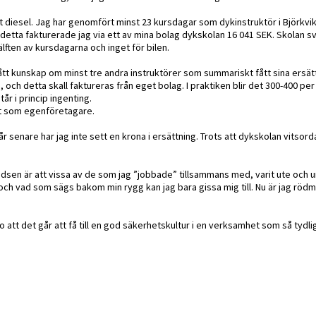
at diesel. Jag har genomfört minst 23 kursdagar som dykinstruktör i Björkvi
t detta fakturerade jag via ett av mina bolag dykskolan 16 041 SEK. Skolan 
lften av kursdagarna och inget för bilen.
ått kunskap om minst tre andra instruktörer som summariskt fått sina ersä
 och detta skall faktureras från eget bolag. I praktiken blir det 300-400 per
år i princip ingenting.
et som egenföretagare.
 senare har jag inte sett en krona i ersättning. Trots att dykskolan vitsorda
 ledsen är att vissa av de som jag ”jobbade” tillsammans med, varit ute och
 och vad som sägs bakom min rygg kan jag bara gissa mig till. Nu är jag röd
 tro att det går att få till en god säkerhetskultur i en verksamhet som så tyd