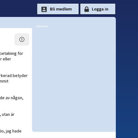
betalning för
r eller
markerad betyder
ommit
nde av någon,
, utan är
Jo, jag hade