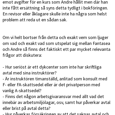
emot avgifter för en kurs som Andre hållit men där han
inte fått ersättning så syns detta tydligt i bokföringen.
En revisor eller åklagare skulle inte ha några som helst
problem att reda ut en sådan sak.
Om vi helt bortser från detta och exakt vem som ljuger
om vad och exakt vad som utspelat sig mellan Fantasea
och Andre så finns det faktiskt ett par mycket relevanta
frågor att diskutera:
- Hur seriöst är ett dykcenter som inte har skriftliga
avtal med sina instruktörer?
- Är instruktören timanställd, anlitad som konsult med
F- eller FA-skattsedel eller är det privatperson med
vanlig A-skattsedel?
- Finns det någon arbetsgivaransvar med allt vad det
innebär av arbetsmiljölagar, osv, samt hur påverkar avtal
eller brist på avtal detta?
- Hur påverkas försäkringen av att det saknas avtal och