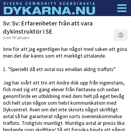
Dyknyheter
Logga in
Sv: Sv: Erfarenheter från att vara
dykinstruktör i SE
(Läst 787 gånger.)
Inte för att jag egentligen har något med saken att göra
men det där känns som ett märkligt uttalande.
1. "Speciellt då ett avtal oss emellan aldrig träffats"
Jag har svårt att tro att Andre dök upp från ingenstans,
fick med sig ett gäng elever från Fantasea och sedan
genomförde en utbildning med dem helt på eget bevåg
och helt utan någon som helst kommunikation med
Dykcentret. Även om det inte skrivits något skriftligt
avtal så har garanterat någon sorts överenskommelse
träffats. Troligtvis muntligt. Muntliga avtal är precis lika
bindande som skriftliga! Så att försöka hävda att något