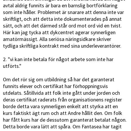
avtal aldrig funnits är bara en barnslig bortförklaring
som inte håller. Problemet är snarare att denna inte var
skriftligt, och att detta inte dokumenterades på annat
sätt, och att det därmed står ord mot ord vid en tvist.
Här kan jag tycka att dykcentret agerar synnerligen
amatörmässigt. Alla seriösa näringsidkare skriver
tydliga skriftliga kontrakt med sina underleverantörer.
2. "vi kan inte betala för något arbete som inte har
utförts."
Om det rör sig om utbildning så har det garanterat
funnits elever och certifikat har förhoppningsvis
utdelats. Såtillvida att folk inte gått under jorden och
deras certifikat raderats från organisationens register
borde detta vara synnerligen enkelt att styrka att en
kurs faktiskt ägt rum och att Andre hållit den. Om folk
har fått kurs har de dessutom garanterat betalat någon.
Detta borde vara lätt att spåra. Om Fantasea har tagit