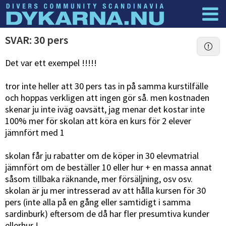
Dyknyheter
Logga in
SVAR: 30 pers
Det var ett exempel !!!!!
tror inte heller att 30 pers tas in på samma kurstilfälle
och hoppas verkligen att ingen gör så. men kostnaden
skenar ju inte iväg oavsätt, jag menar det kostar inte
100% mer för skolan att köra en kurs för 2 elever
jämnfört med 1
skolan får ju rabatter om de köper in 30 elevmatrial
jämnfört om de beställer 10 eller hur + en massa annat
såsom tillbaka räknande, mer försäljning, osv osv.
skolan är ju mer intresserad av att hålla kursen för 30
pers (inte alla på en gång eller samtidigt i samma
sardinburk) eftersom de då har fler presumtiva kunder
ellerhur !