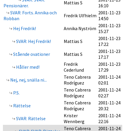
Mattias S
Pensionärer.
16:10
SVAR: Forts. Annika och
2001-11-23
Fredrik Ulfhielm
Robban
14:50
2001-11-23
Hej Fredrik!
Annika Nyström
15:27
2001-11-23
SVAR: Hej Fredrik!
Mattias S
17:22
2001-11-23
Stående ovationer
Mattias S
17:17
Fredrik
2001-11-23
Håller med!
Cederlund
17:29
Teno Cabrera
2001-11-24
Nej, nej, snälla ni...
Rodríguez
02:01
Teno Cabrera
2001-11-24
P.S.
Rodríguez
02:27
Teno Cabrera
2001-11-24
Rättelse
Rodríguez
20:32
Krister
2001-11-24
SVAR: Rättelse
Wennberg
22:16
Teno Cabrera
2001-11-24