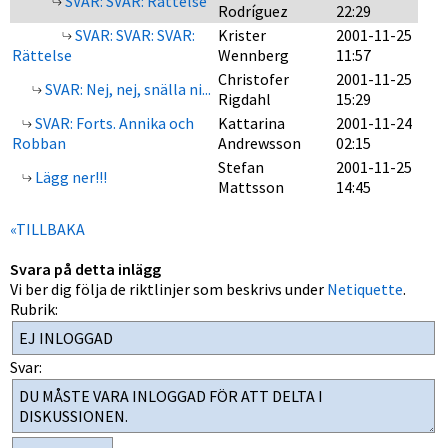
SVAR: SVAR: Rättelse
Rodríguez
22:29
SVAR: SVAR: SVAR:
Krister
2001-11-25
Rättelse
Wennberg
11:57
Christofer
2001-11-25
SVAR: Nej, nej, snälla ni...
Rigdahl
15:29
SVAR: Forts. Annika och
Kattarina
2001-11-24
Robban
Andrewsson
02:15
Stefan
2001-11-25
Lägg ner!!!
Mattsson
14:45
«TILLBAKA
Svara på detta inlägg
Vi ber dig följa de riktlinjer som beskrivs under
Netiquette
.
Rubrik:
Svar: