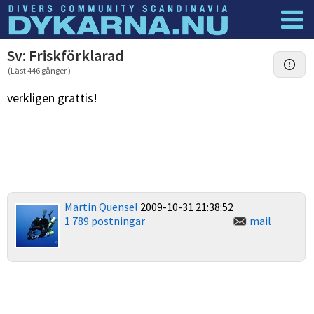
Dyknyheter
Logga in
Sv: Friskförklarad
(Läst 446 gånger.)
verkligen grattis!
Martin Quensel
2009-10-31 21:38:52
1 789 postningar
mail