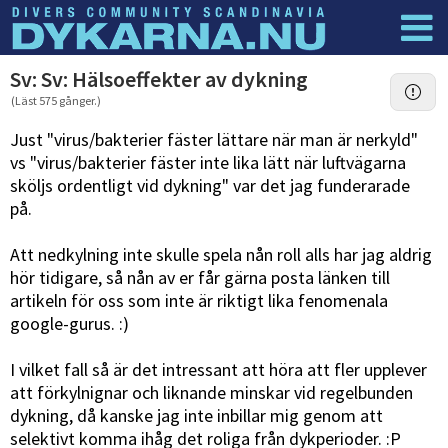
Dyknyheter
Logga in
Sv: Sv: Hälsoeffekter av dykning
(Läst 575 gånger.)
Just "virus/bakterier fäster lättare när man är nerkyld"
vs "virus/bakterier fäster inte lika lätt när luftvägarna
sköljs ordentligt vid dykning" var det jag funderarade
på.
Att nedkylning inte skulle spela nån roll alls har jag aldrig
hör tidigare, så nån av er får gärna posta länken till
artikeln för oss som inte är riktigt lika fenomenala
google-gurus. :)
I vilket fall så är det intressant att höra att fler upplever
att förkylnignar och liknande minskar vid regelbunden
dykning, då kanske jag inte inbillar mig genom att
selektivt komma ihåg det roliga från dykperioder. :P