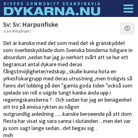
Dyknyheter
Logga in
Sv: Sv: Harpunfiske
(Läst 858 gånger.)
Det är kanske med det som med det sk gränskyddet
som överbeskyddade dom Svenska bönderna tidigare in
absurdum ,sedan har jag ju oerhört svårt att se hur ett
begränsat antal dykare med deras
fångstmöjligheter/redskap , skulle kunna hota en
yrkesfiskargrupp med deras utrustning ,men troligvis så
fanns det lobbing på den "gamla goda tiden "också som
spelade sin roll o vägde tungt kanke ända upp i
regeringskanslierna ? . Och sedan har jag en benägenhet
att tro på envisa rykten av någon
outgrundlig anledning ......kanske beroeende på att dom
flesta har visat sig vara sanna i slutänden ...men det var
ju som sagt länge sedan...det begav sig ..
mvh