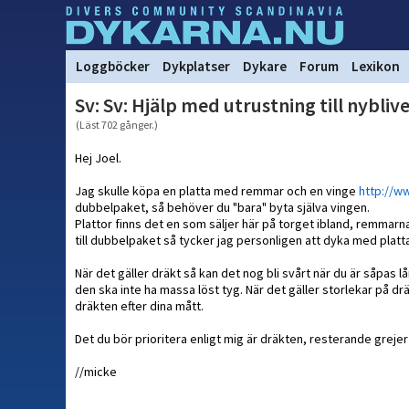
Loggböcker
Dykplatser
Dykare
Forum
Lexikon
Sv: Sv: Hjälp med utrustning till nybliv
(Läst 702 gånger.)
Hej Joel.
Jag skulle köpa en platta med remmar och en vinge
http://w
dubbelpaket, så behöver du "bara" byta själva vingen.
Plattor finns det en som säljer här på torget ibland, remmarn
till dubbelpaket så tycker jag personligen att dyka med plat
När det gäller dräkt så kan det nog bli svårt när du är såpas
den ska inte ha massa löst tyg. När det gäller storlekar på dr
dräkten efter dina mått.
Det du bör prioritera enligt mig är dräkten, resterande grejer 
//micke