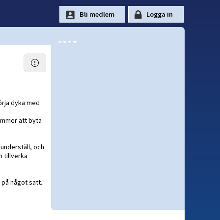
börja dyka med
kommer att byta
 underställ, och
 tillverka
 på något sätt..