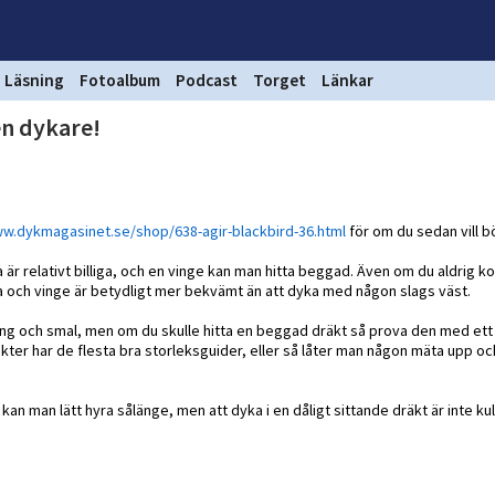
Läsning
Fotoalbum
Podcast
Torget
Länkar
en dykare!
ww.dykmagasinet.se/shop/638-agir-blackbird-36.html
för om du sedan vill 
a är relativt billiga, och en vinge kan man hitta beggad. Även om du aldrig 
ta och vinge är betydligt mer bekvämt än att dyka med någon slags väst.
 lång och smal, men om du skulle hitta en beggad dräkt så prova den med ett
äkter har de flesta bra storleksguider, eller så låter man någon mäta upp och
kan man lätt hyra sålänge, men att dyka i en dåligt sittande dräkt är inte kul