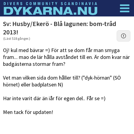
Dyknyheter
Logga in
Sv: Husby/Ekerö - Blå lagunen: bom-tråd
2013!
(Läst 518 gånger.)
Oj! kul med bävrar =) För att se dom får man smyga
fram... mao de lär hålla avståndet till en. Är dom kvar när
badgästerna stormar fram?
Vet man vilken sida dom håller till? ("dyk-hörnan" (SÖ
hörnet) eller badplatsen N)
Har inte varit där än iår för egen del.. Får se =)
Men tack för updaten!