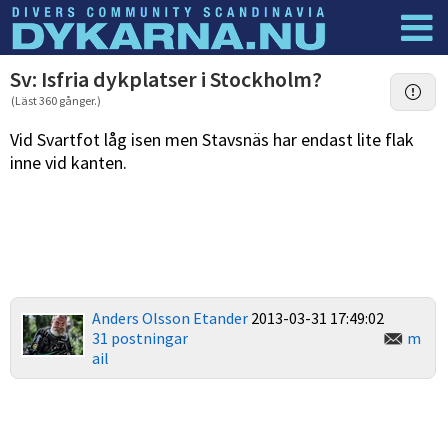
Dyknyheter
Logga in
Sv: Isfria dykplatser i Stockholm?
(Läst 360 gånger.)
Vid Svartfot låg isen men Stavsnäs har endast lite flak
inne vid kanten.
Anders Olsson Etander
2013-03-31 17:49:02
31 postningar
m
ail