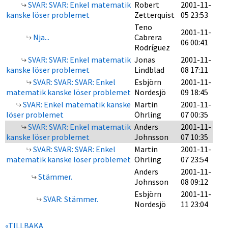
SVAR: SVAR: Enkel matematik
Robert
2001-11-
kanske löser problemet
Zetterquist
05 23:53
Teno
2001-11-
Nja...
Cabrera
06 00:41
Rodríguez
SVAR: SVAR: Enkel matematik
Jonas
2001-11-
kanske löser problemet
Lindblad
08 17:11
SVAR: SVAR: SVAR: Enkel
Esbjörn
2001-11-
matematik kanske löser problemet
Nordesjö
09 18:45
SVAR: Enkel matematik kanske
Martin
2001-11-
löser problemet
Öhrling
07 00:35
SVAR: SVAR: Enkel matematik
Anders
2001-11-
kanske löser problemet
Johnsson
07 10:35
SVAR: SVAR: SVAR: Enkel
Martin
2001-11-
matematik kanske löser problemet
Öhrling
07 23:54
Anders
2001-11-
Stämmer.
Johnsson
08 09:12
Esbjörn
2001-11-
SVAR: Stämmer.
Nordesjö
11 23:04
«TILLBAKA