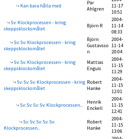
Pär
Kan bara hålla med
11-17
Ahlgren
10:51
2004-
Sv: Klockprocessen - kring
Björn R
11-14
skeppsklocksmålet
08:33
Björn
2004-
Sv: Sv: Klockprocessen - kring
Gustavsso
11-14
skeppsklocksmålet
n
20:04
2004-
Sv: Sv: Klockprocessen - kring
Mattias
11-15
skeppsklocksmålet
Enguis
11:29
2004-
Sv: Sv: Sv: Klockprocessen - kring
Robert
11-15
skeppsklocksmålet
Hanke
12:01
2004-
Henrik
Sv: Sv: Sv: Sv: Klockprocessen...
11-15
Enckell
12:41
2004-
Sv: Sv: Sv: Sv: Sv:
Robert
11-15
Klockprocessen...
Hanke
13:06
2004-