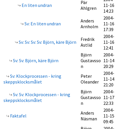
Pär
En liten undran
11-16
Ahlgren
14:23
2004-
Anders
Sv: En liten undran
11-16
Arnholm
17:39
2004-
Fredrik
Sv: Sv: Sv: Sv: Björn, käre Björn
11-16
Astlid
12:41
Björn
2004-
Sv: Sv: Björn, käre Björn
Gustavsso
11-14
n
20:29
2004-
Sv: Klockprocessen - kring
Peter
11-14
skeppsklocksmålet
Oleander
21:20
Björn
2004-
Sv: Sv: Klockprocessen - kring
Gustavsso
11-17
skeppsklocksmålet
n
22:33
2004-
Anders
Faktafel
11-15
Näsman
09:45
Björn
2004-