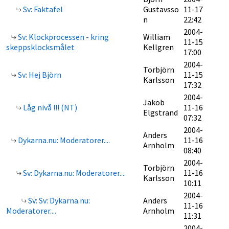
Sv: Faktafel
Gustavsso
11-17
n
22:42
2004-
Sv: Klockprocessen - kring
William
11-15
skeppsklocksmålet
Kellgren
17:00
2004-
Torbjörn
Sv: Hej Björn
11-15
Karlsson
17:32
2004-
Jakob
Låg nivå !!! (NT)
11-16
Elgstrand
07:32
2004-
Anders
Dykarna.nu: Moderatorer....
11-16
Arnholm
08:40
2004-
Torbjörn
Sv: Dykarna.nu: Moderatorer....
11-16
Karlsson
10:11
2004-
Sv: Sv: Dykarna.nu:
Anders
11-16
Moderatorer....
Arnholm
11:31
2004-