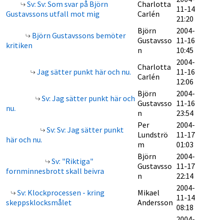
Sv: Sv: Som svar på Björn
Charlotta
11-14
Gustavssons utfall mot mig
Carlén
21:20
Björn
2004-
Björn Gustavssons bemöter
Gustavsso
11-16
kritiken
n
10:45
2004-
Charlotta
Jag sätter punkt här och nu.
11-16
Carlén
12:06
Björn
2004-
Sv: Jag sätter punkt här och
Gustavsso
11-16
nu.
n
23:54
Per
2004-
Sv: Sv: Jag sätter punkt
Lundströ
11-17
här och nu.
m
01:03
Björn
2004-
Sv: "Riktiga"
Gustavsso
11-17
fornminnesbrott skall beivra
n
22:14
2004-
Sv: Klockprocessen - kring
Mikael
11-14
skeppsklocksmålet
Andersson
08:18
2004-