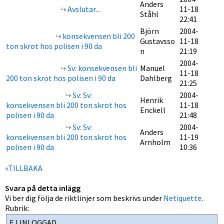
Anders
Avslutar...
11-18
Ståhl
22:41
Björn
2004-
konsekvensen bli 200
Gustavsso
11-18
ton skrot hos polisen i 90 da
n
21:19
2004-
Sv: konsekvensen bli
Manuel
11-18
200 ton skrot hos polisen i 90 da
Dahlberg
21:25
Sv: Sv:
2004-
Henrik
konsekvensen bli 200 ton skrot hos
11-18
Enckell
polisen i 90 da
21:48
Sv: Sv:
2004-
Anders
konsekvensen bli 200 ton skrot hos
11-19
Arnholm
polisen i 90 da
10:36
«TILLBAKA
Svara på detta inlägg
Vi ber dig följa de riktlinjer som beskrivs under
Netiquette
.
Rubrik: