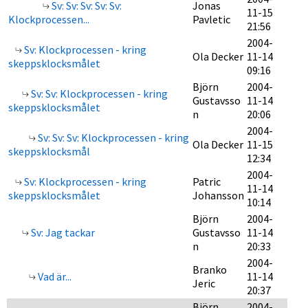
Sv: Sv: Sv: Sv: Sv:
Jonas
11-15
Klockprocessen...
Pavletic
21:56
2004-
Sv: Klockprocessen - kring
Ola Decker
11-14
skeppsklocksmålet
09:16
Björn
2004-
Sv: Sv: Klockprocessen - kring
Gustavsso
11-14
skeppsklocksmålet
n
20:06
2004-
Sv: Sv: Sv: Klockprocessen - kring
Ola Decker
11-15
skeppsklocksmål
12:34
2004-
Sv: Klockprocessen - kring
Patric
11-14
skeppsklocksmålet
Johansson
10:14
Björn
2004-
Sv: Jag tackar
Gustavsso
11-14
n
20:33
2004-
Branko
Vad är...
11-14
Jeric
20:37
Björn
2004-