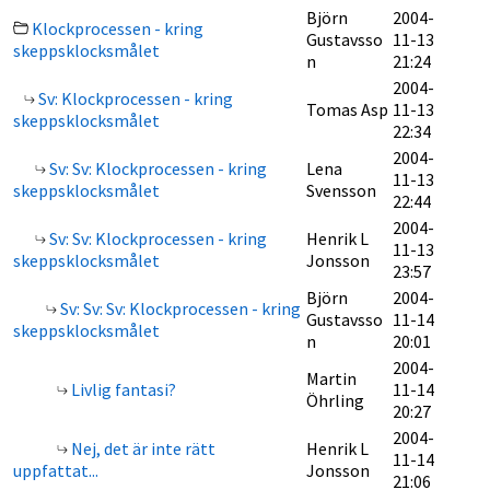
Björn
2004-
Klockprocessen - kring
Gustavsso
11-13
skeppsklocksmålet
n
21:24
2004-
Sv: Klockprocessen - kring
Tomas Asp
11-13
skeppsklocksmålet
22:34
2004-
Sv: Sv: Klockprocessen - kring
Lena
11-13
skeppsklocksmålet
Svensson
22:44
2004-
Sv: Sv: Klockprocessen - kring
Henrik L
11-13
skeppsklocksmålet
Jonsson
23:57
Björn
2004-
Sv: Sv: Sv: Klockprocessen - kring
Gustavsso
11-14
skeppsklocksmålet
n
20:01
2004-
Martin
Livlig fantasi?
11-14
Öhrling
20:27
2004-
Nej, det är inte rätt
Henrik L
11-14
uppfattat...
Jonsson
21:06