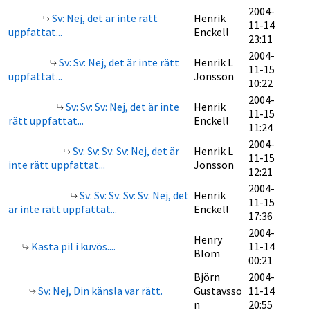
2004-
Sv: Nej, det är inte rätt
Henrik
11-14
uppfattat...
Enckell
23:11
2004-
Sv: Sv: Nej, det är inte rätt
Henrik L
11-15
uppfattat...
Jonsson
10:22
2004-
Sv: Sv: Sv: Nej, det är inte
Henrik
11-15
rätt uppfattat...
Enckell
11:24
2004-
Sv: Sv: Sv: Sv: Nej, det är
Henrik L
11-15
inte rätt uppfattat...
Jonsson
12:21
2004-
Sv: Sv: Sv: Sv: Sv: Nej, det
Henrik
11-15
är inte rätt uppfattat...
Enckell
17:36
2004-
Henry
Kasta pil i kuvös....
11-14
Blom
00:21
Björn
2004-
Sv: Nej, Din känsla var rätt.
Gustavsso
11-14
n
20:55