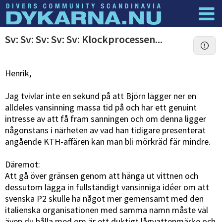
Dyknyheter
Logga in
Sv: Sv: Sv: Sv: Sv: Klockprocessen...
Henrik,
Jag tvivlar inte en sekund på att Björn lägger ner en
alldeles vansinning massa tid på och har ett genuint
intresse av att få fram sanningen och om denna ligger
någonstans i närheten av vad han tidigare presenterat
angående KTH-affären kan man bli mörkräd fär mindre.
Däremot:
Att gå över gränsen genom att hänga ut vittnen och
dessutom lägga in fullständigt vansinniga idéer om att
svenska P2 skulle ha något mer gemensamt med den
italienska organisationen med samma namn måste väl
även du hålla med om är ett duktigt lågvattenmärke och