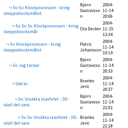
Björn
2004-
Sv: Sv: Klockprocessen - kring
Gustavsso
11-14
skeppsklocksmålet
n
20:06
2004-
Sv: Sv: Sv: Klockprocessen - kring
Ola Decker
11-15
skeppsklocksmål
12:34
2004-
Sv: Klockprocessen - kring
Patric
11-14
skeppsklocksmålet
Johansson
10:14
Björn
2004-
Sv: Jag tackar
Gustavsso
11-14
n
20:33
2004-
Branko
Vad är...
11-14
Jeric
20:37
Björn
2004-
Sv: Ursäkta stavfelet - DE-
Gustavsso
11-14
skall det vara
n
21:02
2004-
Sv: Sv: Ursäkta stavfelet - DE-
Branko
11-14
skall det vara
Jeric
21:18