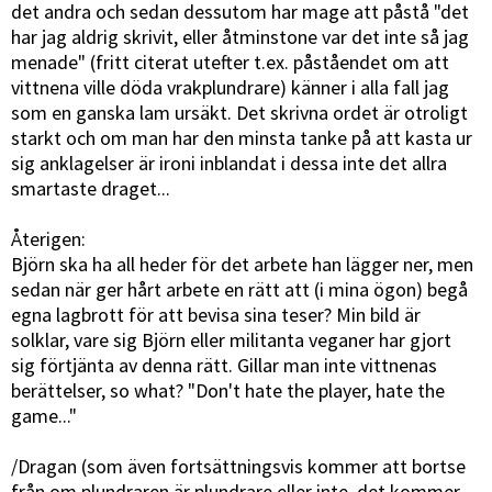
det andra och sedan dessutom har mage att påstå "det
har jag aldrig skrivit, eller åtminstone var det inte så jag
menade" (fritt citerat utefter t.ex. påståendet om att
vittnena ville döda vrakplundrare) känner i alla fall jag
som en ganska lam ursäkt. Det skrivna ordet är otroligt
starkt och om man har den minsta tanke på att kasta ur
sig anklagelser är ironi inblandat i dessa inte det allra
smartaste draget...
Återigen:
Björn ska ha all heder för det arbete han lägger ner, men
sedan när ger hårt arbete en rätt att (i mina ögon) begå
egna lagbrott för att bevisa sina teser? Min bild är
solklar, vare sig Björn eller militanta veganer har gjort
sig förtjänta av denna rätt. Gillar man inte vittnenas
berättelser, so what? "Don't hate the player, hate the
game..."
/Dragan (som även fortsättningsvis kommer att bortse
från om plundraren är plundrare eller inte, det kommer