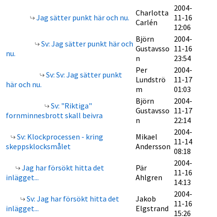
2004-
Charlotta
Jag sätter punkt här och nu.
11-16
Carlén
12:06
Björn
2004-
Sv: Jag sätter punkt här och
Gustavsso
11-16
nu.
n
23:54
Per
2004-
Sv: Sv: Jag sätter punkt
Lundströ
11-17
här och nu.
m
01:03
Björn
2004-
Sv: "Riktiga"
Gustavsso
11-17
fornminnesbrott skall beivra
n
22:14
2004-
Sv: Klockprocessen - kring
Mikael
11-14
skeppsklocksmålet
Andersson
08:18
2004-
Jag har försökt hitta det
Pär
11-16
inlägget...
Ahlgren
14:13
2004-
Sv: Jag har försökt hitta det
Jakob
11-16
inlägget...
Elgstrand
15:26