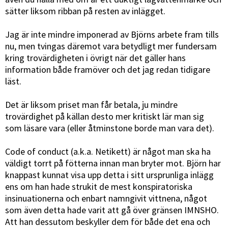
sätter liksom ribban på resten av inlägget.
Jag är inte mindre imponerad av Björns arbete fram tills
nu, men tvingas däremot vara betydligt mer fundersam
kring trovärdigheten i övrigt när det gäller hans
information både framöver och det jag redan tidigare
läst.
Det är liksom priset man får betala, ju mindre
trovärdighet på källan desto mer kritiskt lär man sig
som läsare vara (eller åtminstone borde man vara det).
Code of conduct (a.k.a. Netikett) är något man ska ha
väldigt torrt på fötterna innan man bryter mot. Björn har
knappast kunnat visa upp detta i sitt ursprunliga inlägg
ens om han hade strukit de mest konspiratoriska
insinuationerna och enbart namngivit vittnena, något
som även detta hade varit att gå över gränsen IMNSHO.
Att han dessutom beskyller dem för både det ena och