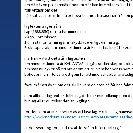
om då någon polisanmäler honom bör han inte bli förvånad för 
folk vittnar om det
då skall väl inte vittnena behöva ta emot trakaserier från 
lagtexten säger såhär:
Lag (1988:950) om kulturminnen m. m.
2 kap. Fornminnen
1 § Fasta fornlämningar är skyddade enligt denna lag.
8. skeppsvrak, om minst etthundra år kan antas ha gått seda
märk nu väl att det står i lagtexten
om minst etthundra år KAN ANTAS ha gått sedan skeppet blev
om man nu dyker på ett vrak som ANTAS vara hesperus som sjö
behöver man inte vara ett geni för att inse att det är brottslig
faktum är att även om det skulle vara en sten så får han faktis
som alltid är lagtext en tolkning, detta är min tolkning men d
hur jag eller du tolkar den är likgiltigt.
för den som är intresserad av att läsa lagtext kan jag hänvisa t
http://www.notisum.se/index2.asp?sTemplate=/template/in
är det svar nog för att du skall förstå mitt förra inlägg ?