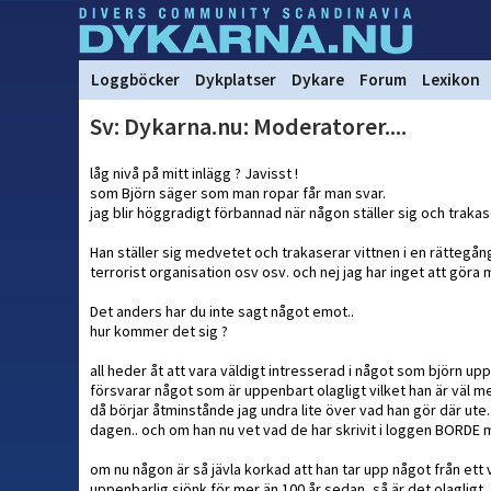
Loggböcker
Dykplatser
Dykare
Forum
Lexikon
Sv: Dykarna.nu: Moderatorer....
låg nivå på mitt inlägg ? Javisst !
som Björn säger som man ropar får man svar.
jag blir höggradigt förbannad när någon ställer sig och trakase
Han ställer sig medvetet och trakaserar vittnen i en rättegå
terrorist organisation osv osv. och nej jag har inget att gör
Det anders har du inte sagt något emot..
hur kommer det sig ?
all heder åt att vara väldigt intresserad i något som björn u
försvarar något som är uppenbart olagligt vilket han är väl m
då börjar åtminstånde jag undra lite över vad han gör där ut
dagen.. och om han nu vet vad de har skrivit i loggen BORDE m
om nu någon är så jävla korkad att han tar upp något från et
uppenbarlig sjönk för mer än 100 år sedan, så är det olagligt.