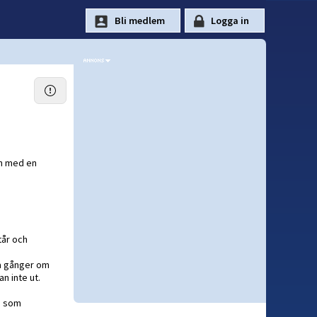
en med en
tår och
ra gånger om
n inte ut.
s som