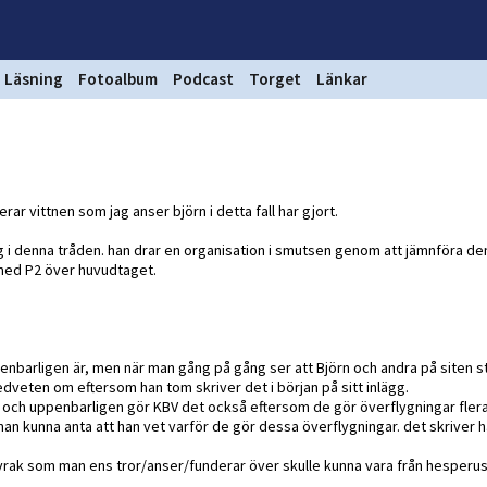
Läsning
Fotoalbum
Podcast
Torget
Länkar
rar vittnen som jag anser björn i detta fall har gjort.
ng i denna tråden. han drar en organisation i smutsen genom att jämnföra d
a med P2 över huvudtaget.
ppenbarligen är, men när man gång på gång ser att Björn och andra på siten s
edveten om eftersom han tom skriver det i början på sitt inlägg.
e. och uppenbarligen gör KBV det också eftersom de gör överflygningar fle
an kunna anta att han vet varför de gör dessa överflygningar. det skriver ha
t vrak som man ens tror/anser/funderar över skulle kunna vara från hesperu