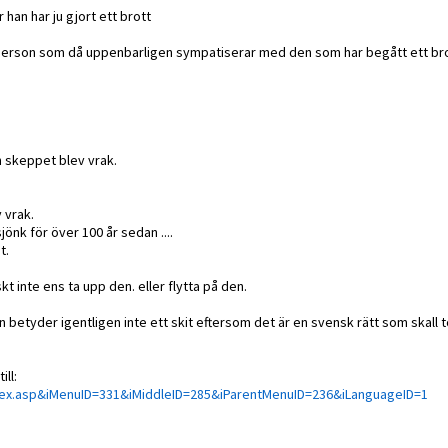
han har ju gjort ett brott
en person som då uppenbarligen sympatiserar med den som har begått ett bro
n skeppet blev vrak.
 vrak.
nk för över 100 år sedan ....
t.
kt inte ens ta upp den. eller flytta på den.
en betyder igentligen inte ett skit eftersom det är en svensk rätt som skall 
ill:
dex.asp&iMenuID=331&iMiddleID=285&iParentMenuID=236&iLanguageID=1