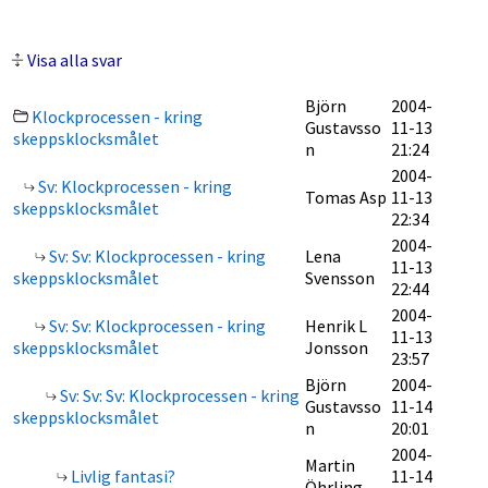
Visa alla svar
Björn
2004-
Klockprocessen - kring
Gustavsso
11-13
skeppsklocksmålet
n
21:24
2004-
Sv: Klockprocessen - kring
Tomas Asp
11-13
skeppsklocksmålet
22:34
2004-
Sv: Sv: Klockprocessen - kring
Lena
11-13
skeppsklocksmålet
Svensson
22:44
2004-
Sv: Sv: Klockprocessen - kring
Henrik L
11-13
skeppsklocksmålet
Jonsson
23:57
Björn
2004-
Sv: Sv: Sv: Klockprocessen - kring
Gustavsso
11-14
skeppsklocksmålet
n
20:01
2004-
Martin
Livlig fantasi?
11-14
Öhrling