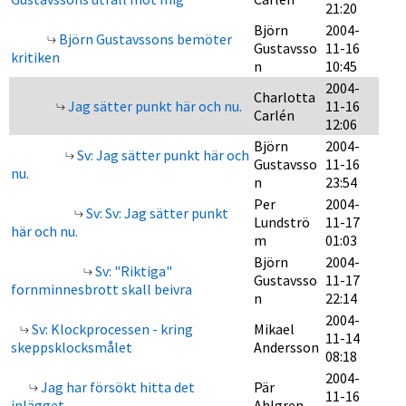
21:20
Björn
2004-
Björn Gustavssons bemöter
Gustavsso
11-16
kritiken
n
10:45
2004-
Charlotta
Jag sätter punkt här och nu.
11-16
Carlén
12:06
Björn
2004-
Sv: Jag sätter punkt här och
Gustavsso
11-16
nu.
n
23:54
Per
2004-
Sv: Sv: Jag sätter punkt
Lundströ
11-17
här och nu.
m
01:03
Björn
2004-
Sv: "Riktiga"
Gustavsso
11-17
fornminnesbrott skall beivra
n
22:14
2004-
Sv: Klockprocessen - kring
Mikael
11-14
skeppsklocksmålet
Andersson
08:18
2004-
Jag har försökt hitta det
Pär
11-16
inlägget...
Ahlgren