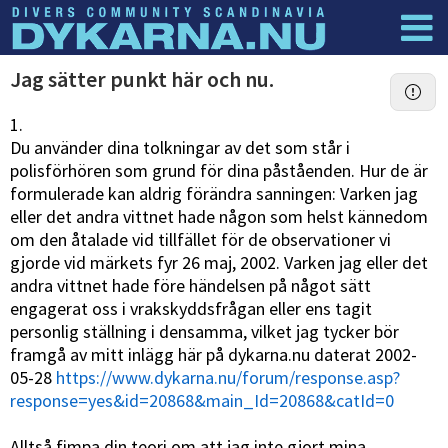
Dyknyheter
Logga in
Jag sätter punkt här och nu.
1.
Du använder dina tolkningar av det som står i
polisförhören som grund för dina påståenden. Hur de är
formulerade kan aldrig förändra sanningen: Varken jag
eller det andra vittnet hade någon som helst kännedom
om den åtalade vid tillfället för de observationer vi
gjorde vid märkets fyr 26 maj, 2002. Varken jag eller det
andra vittnet hade före händelsen på något sätt
engagerat oss i vrakskyddsfrågan eller ens tagit
personlig ställning i densamma, vilket jag tycker bör
framgå av mitt inlägg här på dykarna.nu daterat 2002-
05-28
https://www.dykarna.nu/forum/response.asp?
response=yes&id=20868&main_Id=20868&catId=0
Alltså fimpa din teori om att jag inte gjort mina