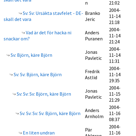
n
21:02
2004-
Sv: Sv: Ursäkta stavfelet - DE-
Branko
11-14
skall det vara
Jeric
21:18
2004-
Vad är det för hacka ni
Anders
11-14
snackar om?
Puranen
21:24
2004-
Jonas
Sv: Björn, käre Björn
11-14
Pavletic
11:31
2004-
Fredrik
Sv: Sv: Björn, käre Björn
11-14
Astlid
19:35
2004-
Jonas
Sv: Sv: Sv: Björn, käre Björn
11-15
Pavletic
21:29
2004-
Anders
Sv: Sv: Sv: Sv: Björn, käre Björn
11-16
Arnholm
08:37
2004-
Pär
En liten undran
11-16
Ahlgren