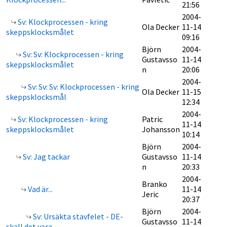
21:56
2004-
Sv: Klockprocessen - kring
Ola Decker
11-14
skeppsklocksmålet
09:16
Björn
2004-
Sv: Sv: Klockprocessen - kring
Gustavsso
11-14
skeppsklocksmålet
n
20:06
2004-
Sv: Sv: Sv: Klockprocessen - kring
Ola Decker
11-15
skeppsklocksmål
12:34
2004-
Sv: Klockprocessen - kring
Patric
11-14
skeppsklocksmålet
Johansson
10:14
Björn
2004-
Sv: Jag tackar
Gustavsso
11-14
n
20:33
2004-
Branko
Vad är...
11-14
Jeric
20:37
Björn
2004-
Sv: Ursäkta stavfelet - DE-
Gustavsso
11-14
skall det vara