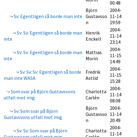
00:48
Björn
2004-
Sv: Egentligen så borde man inte
Gustavsso
11-14
n
19:59
2004-
Sv: Sv: Egentligen så borde man
Henrik
11-14
inte
Enckell
23:14
2004-
Sv: Sv: Egentligen så borde man
Mattias
11-15
inte
Morin
14:49
2004-
Sv: Sv: Sv: Egentligen så borde
Fredrik
11-15
man inte WASA
Astlid
15:28
2004-
Som svar på Björn Gustavssons
Charlotta
11-14
utfall mot mig
Carlén
08:08
Björn
2004-
Sv: Som svar på Björn
Gustavsso
11-14
Gustavssons utfall mot mig
n
20:49
2004-
Sv: Sv: Som svar på Björn
Charlotta
11-14
Gustavssons utfall mot mig
Carlén