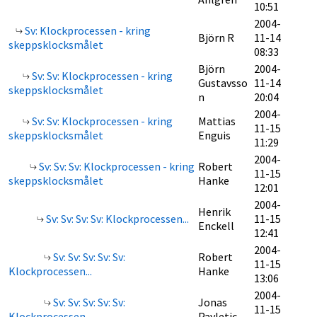
10:51
2004-
Sv: Klockprocessen - kring
Björn R
11-14
skeppsklocksmålet
08:33
Björn
2004-
Sv: Sv: Klockprocessen - kring
Gustavsso
11-14
skeppsklocksmålet
n
20:04
2004-
Sv: Sv: Klockprocessen - kring
Mattias
11-15
skeppsklocksmålet
Enguis
11:29
2004-
Sv: Sv: Sv: Klockprocessen - kring
Robert
11-15
skeppsklocksmålet
Hanke
12:01
2004-
Henrik
Sv: Sv: Sv: Sv: Klockprocessen...
11-15
Enckell
12:41
2004-
Sv: Sv: Sv: Sv: Sv:
Robert
11-15
Klockprocessen...
Hanke
13:06
2004-
Sv: Sv: Sv: Sv: Sv:
Jonas
11-15
Klockprocessen...
Pavletic