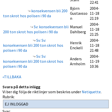
22:41
Björn
2004-
konsekvensen bli 200
Gustavsso
11-18
ton skrot hos polisen i 90 da
n
21:19
2004-
Sv: konsekvensen bli
Manuel
11-18
200 ton skrot hos polisen i 90 da
Dahlberg
21:25
Sv: Sv:
2004-
Henrik
konsekvensen bli 200 ton skrot hos
11-18
Enckell
polisen i 90 da
21:48
Sv: Sv:
2004-
Anders
konsekvensen bli 200 ton skrot hos
11-19
Arnholm
polisen i 90 da
10:36
«TILLBAKA
Svara på detta inlägg
Vi ber dig följa de riktlinjer som beskrivs under
Netiquette
.
Rubrik:
Svar: