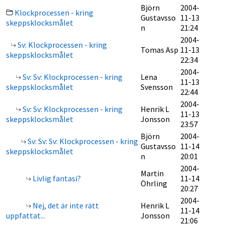
Björn
2004-
Klockprocessen - kring
Gustavsso
11-13
skeppsklocksmålet
n
21:24
2004-
Sv: Klockprocessen - kring
Tomas Asp
11-13
skeppsklocksmålet
22:34
2004-
Sv: Sv: Klockprocessen - kring
Lena
11-13
skeppsklocksmålet
Svensson
22:44
2004-
Sv: Sv: Klockprocessen - kring
Henrik L
11-13
skeppsklocksmålet
Jonsson
23:57
Björn
2004-
Sv: Sv: Sv: Klockprocessen - kring
Gustavsso
11-14
skeppsklocksmålet
n
20:01
2004-
Martin
Livlig fantasi?
11-14
Öhrling
20:27
2004-
Nej, det är inte rätt
Henrik L
11-14
uppfattat...
Jonsson
21:06