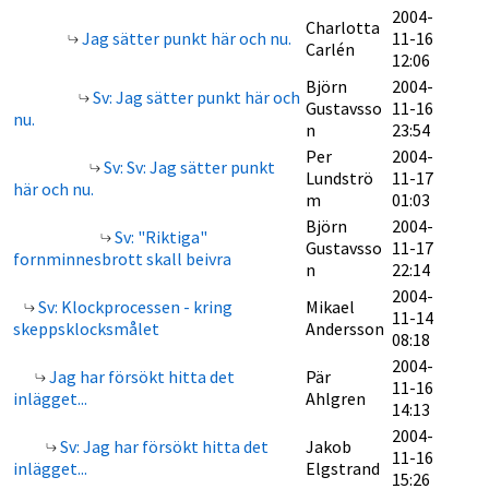
2004-
Charlotta
Jag sätter punkt här och nu.
11-16
Carlén
12:06
Björn
2004-
Sv: Jag sätter punkt här och
Gustavsso
11-16
nu.
n
23:54
Per
2004-
Sv: Sv: Jag sätter punkt
Lundströ
11-17
här och nu.
m
01:03
Björn
2004-
Sv: "Riktiga"
Gustavsso
11-17
fornminnesbrott skall beivra
n
22:14
2004-
Sv: Klockprocessen - kring
Mikael
11-14
skeppsklocksmålet
Andersson
08:18
2004-
Jag har försökt hitta det
Pär
11-16
inlägget...
Ahlgren
14:13
2004-
Sv: Jag har försökt hitta det
Jakob
11-16
inlägget...
Elgstrand
15:26