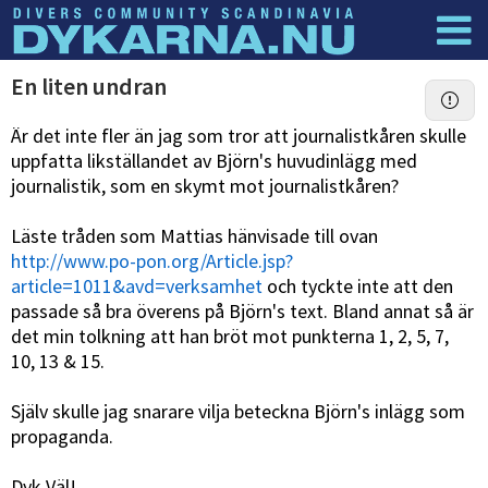
Dyknyheter
Logga in
En liten undran
Är det inte fler än jag som tror att journalistkåren skulle
uppfatta likställandet av Björn's huvudinlägg med
journalistik, som en skymt mot journalistkåren?
Läste tråden som Mattias hänvisade till ovan
http://www.po-pon.org/Article.jsp?
article=1011&avd=verksamhet
och tyckte inte att den
passade så bra överens på Björn's text. Bland annat så är
det min tolkning att han bröt mot punkterna 1, 2, 5, 7,
10, 13 & 15.
Själv skulle jag snarare vilja beteckna Björn's inlägg som
propaganda.
Dyk Väl!