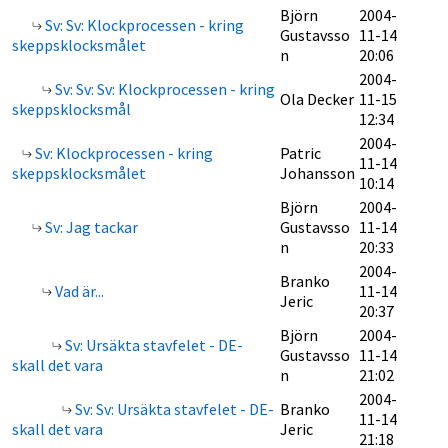
Björn
2004-
Sv: Sv: Klockprocessen - kring
Gustavsso
11-14
skeppsklocksmålet
n
20:06
2004-
Sv: Sv: Sv: Klockprocessen - kring
Ola Decker
11-15
skeppsklocksmål
12:34
2004-
Sv: Klockprocessen - kring
Patric
11-14
skeppsklocksmålet
Johansson
10:14
Björn
2004-
Sv: Jag tackar
Gustavsso
11-14
n
20:33
2004-
Branko
Vad är...
11-14
Jeric
20:37
Björn
2004-
Sv: Ursäkta stavfelet - DE-
Gustavsso
11-14
skall det vara
n
21:02
2004-
Sv: Sv: Ursäkta stavfelet - DE-
Branko
11-14
skall det vara
Jeric
21:18