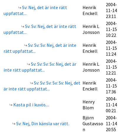
2004-
Sv: Nej, det är inte rätt
Henrik
11-14
uppfattat...
Enckell
23:11
2004-
Sv: Sv: Nej, det är inte rätt
Henrik L
11-15
uppfattat...
Jonsson
10:22
2004-
Sv: Sv: Sv: Nej, det är inte
Henrik
11-15
rätt uppfattat...
Enckell
11:24
2004-
Sv: Sv: Sv: Sv: Nej, det är
Henrik L
11-15
inte rätt uppfattat...
Jonsson
12:21
2004-
Sv: Sv: Sv: Sv: Sv: Nej, det
Henrik
11-15
är inte rätt uppfattat...
Enckell
17:36
2004-
Henry
Kasta pil i kuvös....
11-14
Blom
00:21
Björn
2004-
Sv: Nej, Din känsla var rätt.
Gustavsso
11-14
n
20:55