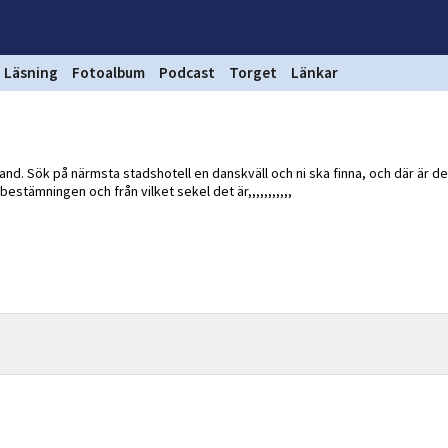
Läsning
Fotoalbum
Podcast
Torget
Länkar
hand. Sök på närmsta stadshotell en danskväll och ni ska finna, och där är d
tämningen och från vilket sekel det är,,,,,,,,,,,