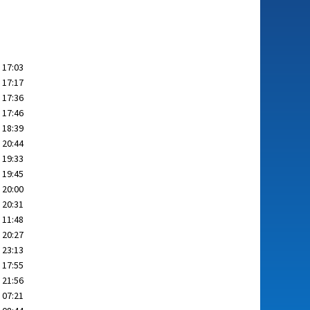
 17:03
 17:17
 17:36
 17:46
 18:39
 20:44
 19:33
 19:45
 20:00
 20:31
 11:48
 20:27
 23:13
 17:55
 21:56
 07:21