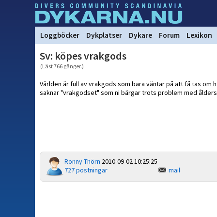
Loggböcker
Dykplatser
Dykare
Forum
Lexikon
Sv: köpes vrakgods
(Läst 766 gånger.)
Världen är full av vrakgods som bara väntar på att få tas om 
saknar "vrakgodset" som ni bärgar trots problem med åldersbes
Ronny Thörn
2010-09-02 10:25:25
727 postningar
mail