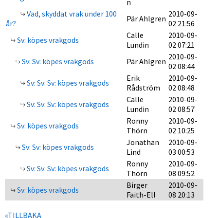
n
Vad, skyddat vrak under 100
2010-09-
Pär Ahlgren
år?
02 21:56
Calle
2010-09-
Sv: köpes vrakgods
Lundin
02 07:21
2010-09-
Sv: Sv: köpes vrakgods
Pär Ahlgren
02 08:44
Erik
2010-09-
Sv: Sv: Sv: köpes vrakgods
Rådström
02 08:48
Calle
2010-09-
Sv: Sv: Sv: köpes vrakgods
Lundin
02 08:57
Ronny
2010-09-
Sv: köpes vrakgods
Thörn
02 10:25
Jonathan
2010-09-
Sv: Sv: köpes vrakgods
Lind
03 00:53
Ronny
2010-09-
Sv: Sv: Sv: köpes vrakgods
Thörn
08 09:52
Birger
2010-09-
Sv: köpes vrakgods
Faith-Ell
08 20:13
«TILLBAKA