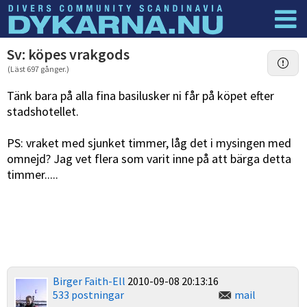
Dyknyheter
Logga in
Sv: köpes vrakgods
(Läst 697 gånger.)
Tänk bara på alla fina basilusker ni får på köpet efter
stadshotellet.
PS: vraket med sjunket timmer, låg det i mysingen med
omnejd? Jag vet flera som varit inne på att bärga detta
timmer.....
Birger Faith-Ell
2010-09-08 20:13:16
533 postningar
mail