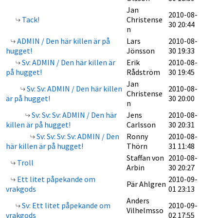
Jan
2010-08-
Tack!
Christense
30 20:44
n
ADMIN / Den här killen är på
Lars
2010-08-
hugget!
Jönsson
30 19:33
Sv: ADMIN / Den här killen är
Erik
2010-08-
på hugget!
Rådström
30 19:45
Jan
Sv: Sv: ADMIN / Den här killen
2010-08-
Christense
är på hugget!
30 20:00
n
Sv: Sv: Sv: ADMIN / Den här
Jens
2010-08-
killen är på hugget!
Carlsson
30 20:31
Sv: Sv: Sv: Sv: ADMIN / Den
Ronny
2010-08-
här killen är på hugget!
Thörn
31 11:48
Staffan von
2010-08-
Troll
Arbin
30 20:27
Ett litet påpekande om
2010-09-
Pär Ahlgren
vrakgods
01 23:13
Anders
Sv: Ett litet påpekande om
2010-09-
Vilhelmsso
vrakgods
02 17:55