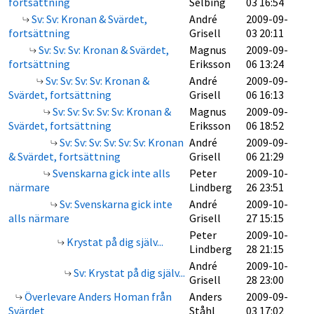
fortsättning
Selbing
03 16:54
Sv: Sv: Kronan & Svärdet,
André
2009-09-
fortsättning
Grisell
03 20:11
Sv: Sv: Sv: Kronan & Svärdet,
Magnus
2009-09-
fortsättning
Eriksson
06 13:24
Sv: Sv: Sv: Sv: Kronan &
André
2009-09-
Svärdet, fortsättning
Grisell
06 16:13
Sv: Sv: Sv: Sv: Sv: Kronan &
Magnus
2009-09-
Svärdet, fortsättning
Eriksson
06 18:52
Sv: Sv: Sv: Sv: Sv: Sv: Kronan
André
2009-09-
& Svärdet, fortsättning
Grisell
06 21:29
Svenskarna gick inte alls
Peter
2009-10-
närmare
Lindberg
26 23:51
Sv: Svenskarna gick inte
André
2009-10-
alls närmare
Grisell
27 15:15
Peter
2009-10-
Krystat på dig själv...
Lindberg
28 21:15
André
2009-10-
Sv: Krystat på dig själv...
Grisell
28 23:00
Överlevare Anders Homan från
Anders
2009-09-
Svärdet
Ståhl
03 17:02