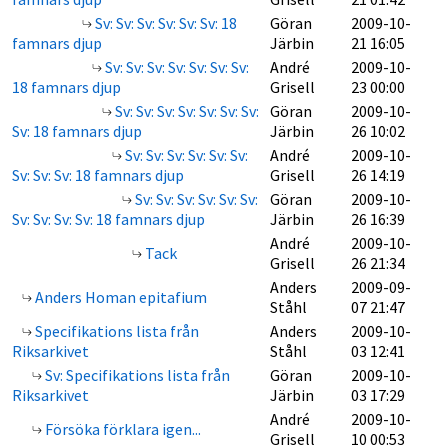
Sv: Sv: Sv: Sv: Sv: Sv: 18
Göran
2009-10-
famnars djup
Järbin
21 16:05
Sv: Sv: Sv: Sv: Sv: Sv: Sv:
André
2009-10-
18 famnars djup
Grisell
23 00:00
Sv: Sv: Sv: Sv: Sv: Sv: Sv:
Göran
2009-10-
Sv: 18 famnars djup
Järbin
26 10:02
Sv: Sv: Sv: Sv: Sv: Sv:
André
2009-10-
Sv: Sv: Sv: 18 famnars djup
Grisell
26 14:19
Sv: Sv: Sv: Sv: Sv: Sv:
Göran
2009-10-
Sv: Sv: Sv: Sv: 18 famnars djup
Järbin
26 16:39
André
2009-10-
Tack
Grisell
26 21:34
Anders
2009-09-
Anders Homan epitafium
Ståhl
07 21:47
Specifikations lista från
Anders
2009-10-
Riksarkivet
Ståhl
03 12:41
Sv: Specifikations lista från
Göran
2009-10-
Riksarkivet
Järbin
03 17:29
André
2009-10-
Försöka förklara igen...
Grisell
10 00:53