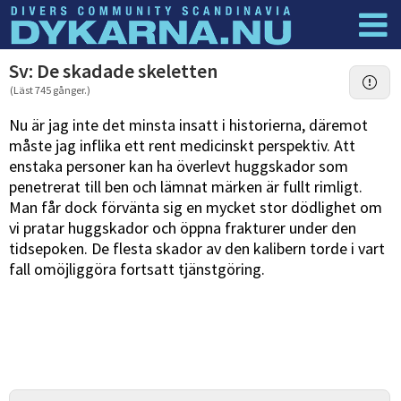
Dyknyheter
Logga in
Sv: De skadade skeletten
(Läst 745 gånger.)
Nu är jag inte det minsta insatt i historierna, däremot
måste jag inflika ett rent medicinskt perspektiv. Att
enstaka personer kan ha överlevt huggskador som
penetrerat till ben och lämnat märken är fullt rimligt.
Man får dock förvänta sig en mycket stor dödlighet om
vi pratar huggskador och öppna frakturer under den
tidsepoken. De flesta skador av den kalibern torde i vart
fall omöjliggöra fortsatt tjänstgöring.