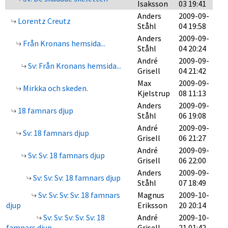
Isaksson
03 19:41
Anders
2009-09-
Lorentz Creutz
Ståhl
04 19:58
Anders
2009-09-
Från Kronans hemsida...
Ståhl
04 20:24
André
2009-09-
Sv: Från Kronans hemsida...
Grisell
04 21:42
Max
2009-09-
Mirkka och skeden.
Kjelstrup
08 11:13
Anders
2009-09-
18 famnars djup
Ståhl
06 19:08
André
2009-09-
Sv: 18 famnars djup
Grisell
06 21:27
André
2009-09-
Sv: Sv: 18 famnars djup
Grisell
06 22:00
Anders
2009-09-
Sv: Sv: Sv: 18 famnars djup
Ståhl
07 18:49
Sv: Sv: Sv: Sv: 18 famnars
Magnus
2009-10-
djup
Eriksson
20 20:14
Sv: Sv: Sv: Sv: Sv: 18
André
2009-10-
famnars djup
Grisell
21 01:42