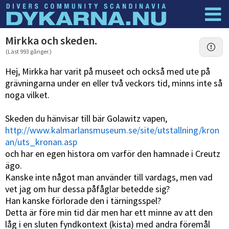
Dyknyheter
Logga in
Mirkka och skeden.
(Läst 993 gånger.)
Hej, Mirkka har varit på museet och också med ute på
grävningarna under en eller två veckors tid, minns inte så
noga vilket.
Skeden du hänvisar till bär Golawitz vapen,
http://www.kalmarlansmuseum.se/site/utstallning/kron
an/uts_kronan.asp
och har en egen histora om varför den hamnade i Creutz
ägo.
Kanske inte något man använder till vardags, men vad
vet jag om hur dessa påfåglar betedde sig?
Han kanske förlorade den i tärningsspel?
Detta är före min tid där men har ett minne av att den
låg i en sluten fyndkontext (kista) med andra föremål