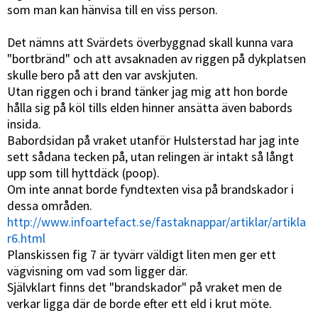
som man kan hänvisa till en viss person.
Det nämns att Svärdets överbyggnad skall kunna vara
"bortbränd" och att avsaknaden av riggen på dykplatsen
skulle bero på att den var avskjuten.
Utan riggen och i brand tänker jag mig att hon borde
hålla sig på köl tills elden hinner ansätta även babords
insida.
Babordsidan på vraket utanför Hulsterstad har jag inte
sett sådana tecken på, utan relingen är intakt så långt
upp som till hyttdäck (poop).
Om inte annat borde fyndtexten visa på brandskador i
dessa områden.
http://www.infoartefact.se/fastaknappar/artiklar/artikla
r6.html
Planskissen fig 7 är tyvärr väldigt liten men ger ett
vägvisning om vad som ligger där.
Självklart finns det "brandskador" på vraket men de
verkar ligga där de borde efter ett eld i krut möte.