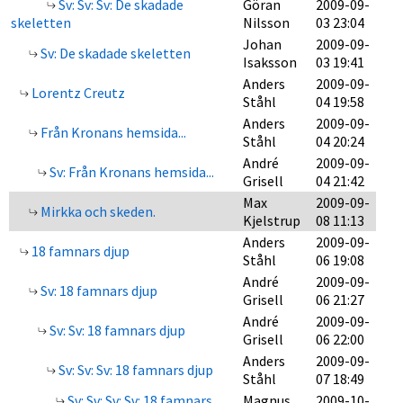
Sv: Sv: Sv: De skadade
Göran
2009-09-
skeletten
Nilsson
03 23:04
Johan
2009-09-
Sv: De skadade skeletten
Isaksson
03 19:41
Anders
2009-09-
Lorentz Creutz
Ståhl
04 19:58
Anders
2009-09-
Från Kronans hemsida...
Ståhl
04 20:24
André
2009-09-
Sv: Från Kronans hemsida...
Grisell
04 21:42
Max
2009-09-
Mirkka och skeden.
Kjelstrup
08 11:13
Anders
2009-09-
18 famnars djup
Ståhl
06 19:08
André
2009-09-
Sv: 18 famnars djup
Grisell
06 21:27
André
2009-09-
Sv: Sv: 18 famnars djup
Grisell
06 22:00
Anders
2009-09-
Sv: Sv: Sv: 18 famnars djup
Ståhl
07 18:49
Sv: Sv: Sv: Sv: 18 famnars
Magnus
2009-10-