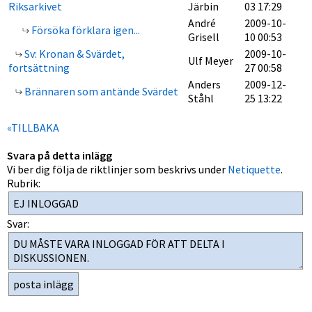
Riksarkivet
Järbin
03 17:29
André
2009-10-
Försöka förklara igen...
Grisell
10 00:53
Sv: Kronan & Svärdet,
2009-10-
Ulf Meyer
fortsättning
27 00:58
Anders
2009-12-
Brännaren som antände Svärdet
Ståhl
25 13:22
«TILLBAKA
Svara på detta inlägg
Vi ber dig följa de riktlinjer som beskrivs under
Netiquette
.
Rubrik:
Svar: