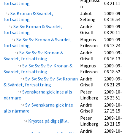
Magnusso
fortsättning
03 21:11
n
Sv: Kronan & Svärdet,
Jakob
2009-09-
fortsättning
Selbing
03 16:54
Sv: Sv: Kronan & Svärdet,
André
2009-09-
fortsättning
Grisell
03 20:11
Sv: Sv: Sv: Kronan & Svärdet,
Magnus
2009-09-
fortsättning
Eriksson
06 13:24
Sv: Sv: Sv: Sv: Kronan &
André
2009-09-
Svärdet, fortsättning
Grisell
06 16:13
Sv: Sv: Sv: Sv: Sv: Kronan &
Magnus
2009-09-
Svärdet, fortsättning
Eriksson
06 18:52
Sv: Sv: Sv: Sv: Sv: Sv: Kronan
André
2009-09-
& Svärdet, fortsättning
Grisell
06 21:29
Svenskarna gick inte alls
Peter
2009-10-
närmare
Lindberg
26 23:51
Sv: Svenskarna gick inte
André
2009-10-
alls närmare
Grisell
27 15:15
Peter
2009-10-
Krystat på dig själv...
Lindberg
28 21:15
André
2009-10-