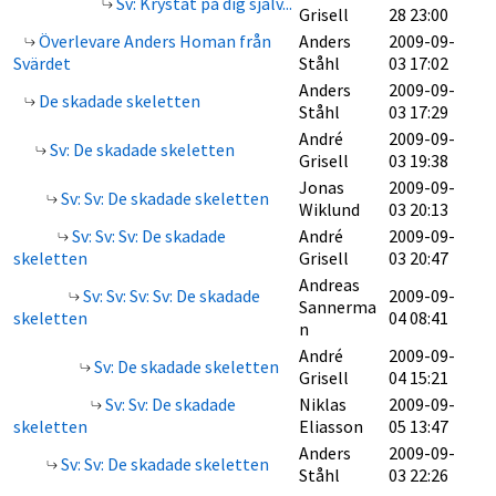
Sv: Krystat på dig själv...
Grisell
28 23:00
Överlevare Anders Homan från
Anders
2009-09-
Svärdet
Ståhl
03 17:02
Anders
2009-09-
De skadade skeletten
Ståhl
03 17:29
André
2009-09-
Sv: De skadade skeletten
Grisell
03 19:38
Jonas
2009-09-
Sv: Sv: De skadade skeletten
Wiklund
03 20:13
Sv: Sv: Sv: De skadade
André
2009-09-
skeletten
Grisell
03 20:47
Andreas
Sv: Sv: Sv: Sv: De skadade
2009-09-
Sannerma
skeletten
04 08:41
n
André
2009-09-
Sv: De skadade skeletten
Grisell
04 15:21
Sv: Sv: De skadade
Niklas
2009-09-
skeletten
Eliasson
05 13:47
Anders
2009-09-
Sv: Sv: De skadade skeletten
Ståhl
03 22:26